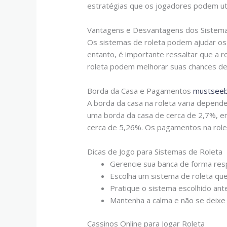
estratégias que os jogadores podem uti
Vantagens e Desvantagens dos Sistema
Os sistemas de roleta podem ajudar os
entanto, é importante ressaltar que a r
roleta podem melhorar suas chances de 
Borda da Casa e Pagamentos
mustseeb
A borda da casa na roleta varia depend
uma borda da casa de cerca de 2,7%, e
cerca de 5,26%. Os pagamentos na role
Dicas de Jogo para Sistemas de Roleta
Gerencie sua banca de forma res
Escolha um sistema de roleta que
Pratique o sistema escolhido ant
Mantenha a calma e não se deixe
Cassinos Online para Jogar Roleta