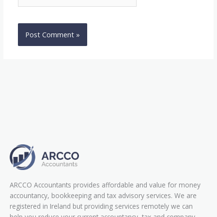
ARCCO Accountants provides affordable and value for money
accountancy, bookkeeping and tax advisory services. We are
registered in Ireland but providing services remotely we can
help you reduce your current accountancy, tax and company