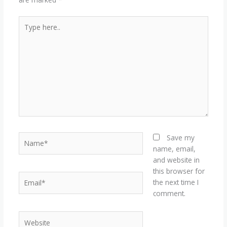
Type
here..
Name*
Save my
name, email,
and website in
this browser for
Email*
the next time I
comment.
Website