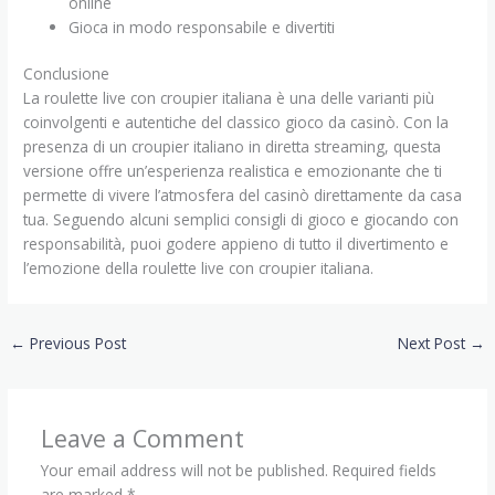
online
Gioca in modo responsabile e divertiti
Conclusione
La roulette live con croupier italiana è una delle varianti più
coinvolgenti e autentiche del classico gioco da casinò. Con la
presenza di un croupier italiano in diretta streaming, questa
versione offre un’esperienza realistica e emozionante che ti
permette di vivere l’atmosfera del casinò direttamente da casa
tua. Seguendo alcuni semplici consigli di gioco e giocando con
responsabilità, puoi godere appieno di tutto il divertimento e
l’emozione della roulette live con croupier italiana.
←
Previous Post
Next Post
→
Leave a Comment
Your email address will not be published.
Required fields
are marked
*