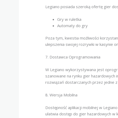
Legiano posiada szeroką ofertę gier do
Gry w ruletka
Automaty do gry
Poza tym, kwestia możliwości korzystania
ulepszenia swojej rozrywki w kasynie on
7. Dostawca Oprogramowania
W Legiano wykorzystywana jest oprogra
szanowane na rynku gier hazardowych i
rozwiązań dostarczanych przez jedne z 
8. Wersja Mobilna
Dostępność aplikacji mobilnej w Legia
ułatwia dostęp do gier hazardowych w