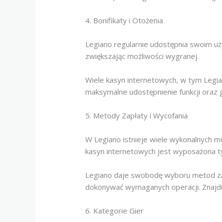
4. Bonifikaty i Otożenia
Legiano regularnie udostępnia swoim u
zwiększając możliwości wygranej.
Wiele kasyn internetowych, w tym Legia
maksymalne udostępnienie funkcji oraz g
5. Metody Zapłaty i Wycofania
W Legiano istnieje wiele wykonalnych m
kasyn internetowych jest wyposażona t
Legiano daje swobodę wyboru metod zap
dokonywać wymaganych operacji. Znajdu
6. Kategorie Gier