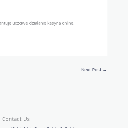
tuje uczciwe działanie kasyna online.
Next Post
→
Contact Us