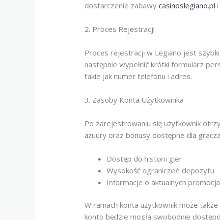
dostarczenie zabawy
casinoslegiano.pl
i
2. Proces Rejestracji
Proces rejestracji w Legiano jest szybk
następnie wypełnić krótki formularz pe
takie jak numer telefonu i adres.
3. Zasoby Konta Użytkownika
Po zarejestrowaniu się użytkownik otrzy
ażuury oraz bonusy dostępne dla gracza
Dostęp do historii gier
Wysokość ograniczeń depozytu
Informacje o aktualnych promocj
W ramach konta użytkownik może także 
konto będzie mogła swobodnie dostępo