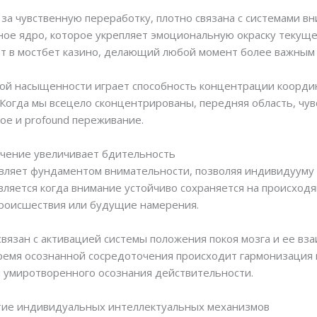
за чувственную переработку, плотно связана с системами в
ное ядро, которое укрепляет эмоциональную окраску текущ
 в мостбет казино, делающий любой момент более важным
ой насыщенности играет способность концентрации коорди
Когда мы всецело сконцентрированы, передняя область, чув
ое и profound переживание.
чение увеличивает бдительность
вляет фундаментом внимательности, позволяя индивидууму 
ляется когда внимание устойчиво сохраняется на происходя
происшествия или будущие намерения.
язан с активацией системы положения покоя мозга и ее вз
ремя осознанной сосредоточения происходит гармонизация 
и умиротворенного осознания действительности.
тие индивидуальных интеллектуальных механизмов