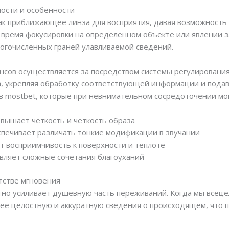
ости и особенности
к приближающее линза для восприятия, давая возможность 
время фокусировки на определенном объекте или явлении з
огочисленных граней улавливаемой сведений.
сов осуществляется за посредством системы регулирования
, укрепляя обработку соответствующей информации и подав
 в mostbet, которые при невнимательном сосредоточении мо
вышает четкость и четкость образа
печивает различать тонкие модификации в звучании
т восприимчивость к поверхности и теплоте
вляет сложные сочетания благоуханий
тстве мгновения
но усиливает душевную часть переживаний. Когда мы всеце
лее целостную и аккуратную сведения о происходящем, что