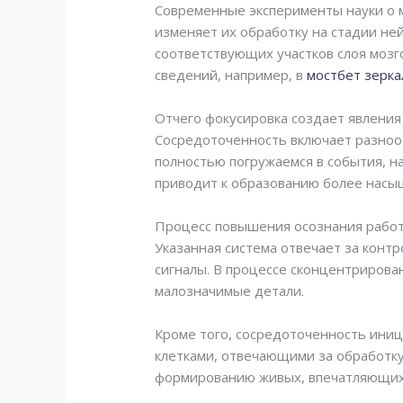
Современные эксперименты науки о м
изменяет их обработку на стадии не
соответствующих участков слоя мозг
сведений, например, в
мостбет зерка
Отчего фокусировка создает явления
Сосредоточенность включает разнооб
полностью погружаемся в события, н
приводит к образованию более насы
Процесс повышения осознания работ
Указанная система отвечает за конт
сигналы. В процессе сконцентрирова
малозначимые детали.
Кроме того, сосредоточенность ин
клетками, отвечающими за обработку
формированию живых, впечатляющих