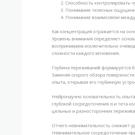
Способность контролировать чу
Понимание телесных ощущений
Понимание взаимосвязи между
Как концентрация отражается на ос
Уровень внимания определяет основа
воспринимаем исключительно очевидн
сложности каждого мгновения.
Глубина переживаний формируется б
Заменяя скорого обзора поверхности
опыта, открывая его глубинную устро
Нейронаучно основательность опыта 
глубокой сосредоточения α и тета к
цельных и разносторонних пережива
Отчего невнимательность снижает у
Невнимательное сосредоточение при