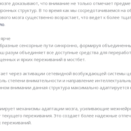
озге доказывают, что внимание не только отмечает предме
йронных структур. В то время как мы сосредотачиваемся на 
ового мозга существенно возрастает, что ведет к более тща
ло
.
 ярче
разные сенсорные пути синхронно, формируя объединенный 
аш разум объединяет все доступные средства для переработ
щенных и ярких переживаний в мостбет.
ает через активации сетевидной возбуждающей системы це
роль степени внимательности и направление интеллектуальн
нном внимании данная структура максимально адаптируется 
ициирует механизмы адаптации мозга, усиливающие межней
 текущего переживания. Это создает более надежные отпеча
 переживаний.