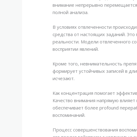
внимание непрерывно перемещается 
полной анализа.
В условиях отвлеченности происходи
средства от настоящих заданий. Это
реальности. Модели отвлеченного с
восприятии явлений.
Кроме того, невнимательность препя
формирует устойчивых записей в дли
исчезают.
Как концентрация помогает эффекти
Качество внимания напрямую влияет 
обеспечивает более profound перера
воспоминаний.
Процесс совершенствования воспоми
его взаимодействием с кортикальным