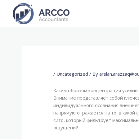
Skip
to
content
/
Uncategorized
/ By
arslan.arazzaq@o
Каким образом концентрация усили
Внимание представляет собой ключев
индивидуального осознания внешнег
напрямую отражается на то, в какой
сито, который фильтрует максимальн
ощущений.