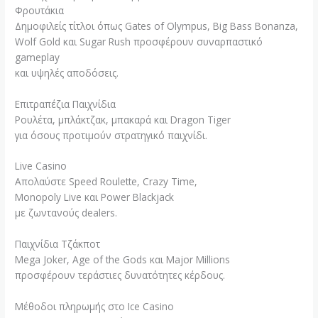
Φρουτάκια
Δημοφιλείς τίτλοι όπως Gates of Olympus, Big Bass Bonanza,
Wolf Gold και Sugar Rush προσφέρουν συναρπαστικό
gameplay
και υψηλές αποδόσεις.
Επιτραπέζια Παιχνίδια
Ρουλέτα, μπλάκτζακ, μπακαρά και Dragon Tiger
για όσους προτιμούν στρατηγικό παιχνίδι.
Live Casino
Απολαύστε Speed Roulette, Crazy Time,
Monopoly Live και Power Blackjack
με ζωντανούς dealers.
Παιχνίδια Τζάκποτ
Mega Joker, Age of the Gods και Major Millions
προσφέρουν τεράστιες δυνατότητες κέρδους.
Μέθοδοι πληρωμής στο Ice Casino