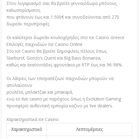
Στον λογαριασμό σας θα βρείτε γενναιόδωρα μπόνους
καλωσορίσματος
που φτάνουν έως και 1.500€ και συνοδεύονται από 270
δωρεάν περιστροφές.
Οι καλύτεροι δωρεάν κουλοχέρηδες στο Ice Casino Greece
Επιλογές παιχνιδιών Ice Casino Online
Στο Ice Casino θα βρείτε δημοφιλείς τίτλους όπως
Starburst, Gonzo’s Quest και Big Bass Bonanza,
καθώς και εκατοντάδες φρουτάκια με RTP έως και 96-98%.
Οι λάτρεις των επιτραπέζιων παιχνιδιών μπορούν να
απολαύσουν
ρουλέτα, μπλάκτζακ και μπακαρά,
ενώ το live casino με παρόχους όπως η Evolution Gaming
προσφέρει αυθεντική εμπειρία καζίνο με live dealers.
Χαρακτηριστικά Ice Casino
Χαρακτηριστικό
Λεπτομέρειες