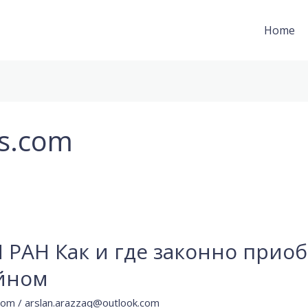
Home
s.com
 РАН Как и где законно прио
йном
com
/
arslan.arazzaq@outlook.com