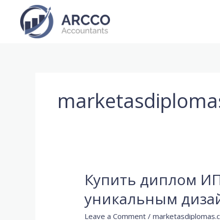
Skip
to
content
marketasdiploma
Купить диплом ИП
Купить
диплом
уникальным диза
ИП
РАН
Leave a Comment
/
marketasdiplomas.