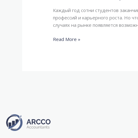
Как
и
Каждый год сотни студентов заканчи
где
профессий и карьерного роста. Но чт
законно
случаях на рынке появляется возможн
приобрести
диплом
Read More »
с
уникальным
дизайном