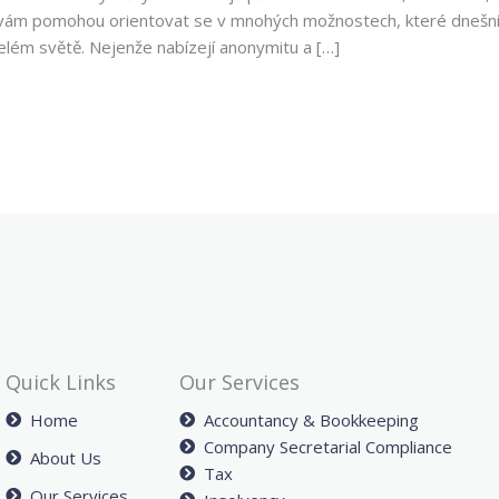
 vám pomohou orientovat se v mnohých možnostech, které dnešní tr
celém světě. Nejenže nabízejí anonymitu a […]
Quick Links
Our Services
Home
Accountancy & Bookkeeping
Company Secretarial Compliance
About Us
Tax
Our Services