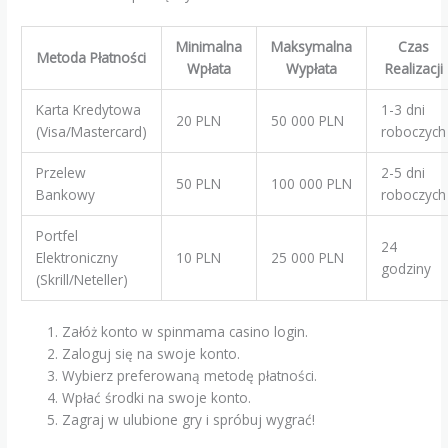
Minimalna
Maksymalna
Czas
Metoda Płatności
Wpłata
Wypłata
Realizacji
Karta Kredytowa
1-3 dni
20 PLN
50 000 PLN
(Visa/Mastercard)
roboczych
Przelew
2-5 dni
50 PLN
100 000 PLN
Bankowy
roboczych
Portfel
24
Elektroniczny
10 PLN
25 000 PLN
godziny
(Skrill/Neteller)
Załóż konto w spinmama casino login.
Zaloguj się na swoje konto.
Wybierz preferowaną metodę płatności.
Wpłać środki na swoje konto.
Zagraj w ulubione gry i spróbuj wygrać!