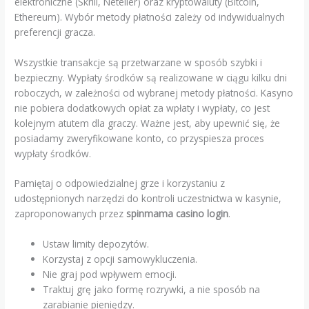
elektroniczne (Skrill, Neteller) oraz kryptowaluty (Bitcoin,
Ethereum). Wybór metody płatności zależy od indywidualnych
preferencji gracza.
Wszystkie transakcje są przetwarzane w sposób szybki i
bezpieczny. Wypłaty środków są realizowane w ciągu kilku dni
roboczych, w zależności od wybranej metody płatności. Kasyno
nie pobiera dodatkowych opłat za wpłaty i wypłaty, co jest
kolejnym atutem dla graczy. Ważne jest, aby upewnić się, że
posiadamy zweryfikowane konto, co przyspiesza proces
wypłaty środków.
Pamiętaj o odpowiedzialnej grze i korzystaniu z
udostępnionych narzędzi do kontroli uczestnictwa w kasynie,
zaproponowanych przez
spinmama casino login
.
Ustaw limity depozytów.
Korzystaj z opcji samowykluczenia.
Nie graj pod wpływem emocji.
Traktuj grę jako formę rozrywki, a nie sposób na
zarabianie pieniędzy.