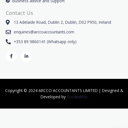
Business advice and Support
Contact Us
13 Adelaide Road, Dublin 2, Dublin, D02 P950, Ireland
enquiries@arccoaccountants.com
+353 89 9860141 (Whatsapp only)
F
L
a
i
c
n
e
k
b
e
o
d
o
i
k
n
-
-
Copyright © 2024 ARCCO ACCOUNTANTS LIMITED | Designed &
f
i
n
Developed by
Socialistfox