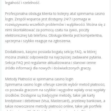
legalność i rzetelność.
Profesjonalna obsługa klienta to kolejny atut spinmama casino
login. Zespół wsparcia jest dostępny 24/7 i pomaga w
rozwiązywaniu wszelkich problemów i wątpliwości. Można się z
nimi skontaktować za pomocą czatu na żywo, poczty
elektronicznej lub telefonu. Obsługa klienta jest kompetentna,
uprzejma i szybko reaguje na zgłoszenia.
Dodatkowo, kasyno posiada bogatą sekcję FAQ, w której
można znaleźć odpowiedzi na najczęściej zadawane pytania.
Sekcja FAQ jest regularnie aktualizowana i stanowi cenne
źródło informacji dla nowych i doświadczonych graczy.
Metody Płatności w spinmama casino login
Spinmama casino login oferuje szeroki wybór metod płatności,
co pozwala graczom na szybkie i wygodne wpłaty oraz wypłaty
środków. Dostępne są tradycyjne metody, takie jak karty
kredytowe i debetowe (Visa, Mastercard), przelewy bankowe, a
także nowoczesne metody płatności online, takie jak portfele