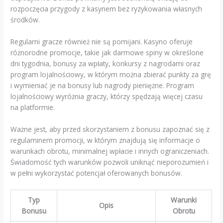
rozpoczęcia przygody z kasynem bez ryzykowania własnych
środków.
Regularni gracze również nie są pomijani. Kasyno oferuje
różnorodne promocje, takie jak darmowe spiny w określone
dni tygodnia, bonusy za wpłaty, konkursy z nagrodami oraz
program lojalnościowy, w którym można zbierać punkty za grę
i wymieniać je na bonusy lub nagrody pieniężne. Program
lojalnościowy wyróżnia graczy, którzy spędzają więcej czasu
na platformie.
Ważne jest, aby przed skorzystaniem z bonusu zapoznać się z
regulaminem promocji, w którym znajdują się informacje o
warunkach obrotu, minimalnej wpłacie i innych ograniczeniach.
Świadomość tych warunków pozwoli uniknąć nieporozumień i
w pełni wykorzystać potencjał oferowanych bonusów.
Typ
Warunki
Opis
Bonusu
Obrotu