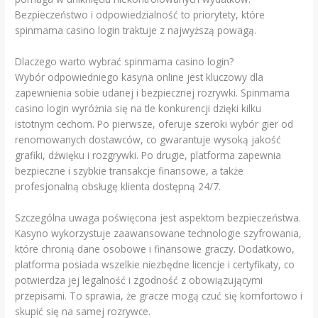
Bezpieczeństwo i odpowiedzialność to priorytety, które
spinmama casino login traktuje z najwyższą powagą.
Dlaczego warto wybrać spinmama casino login?
Wybór odpowiedniego kasyna online jest kluczowy dla
zapewnienia sobie udanej i bezpiecznej rozrywki. Spinmama
casino login wyróżnia się na tle konkurencji dzięki kilku
istotnym cechom. Po pierwsze, oferuje szeroki wybór gier od
renomowanych dostawców, co gwarantuje wysoką jakość
grafiki, dźwięku i rozgrywki. Po drugie, platforma zapewnia
bezpieczne i szybkie transakcje finansowe, a także
profesjonalną obsługę klienta dostępną 24/7.
Szczególna uwaga poświęcona jest aspektom bezpieczeństwa.
Kasyno wykorzystuje zaawansowane technologie szyfrowania,
które chronią dane osobowe i finansowe graczy. Dodatkowo,
platforma posiada wszelkie niezbędne licencje i certyfikaty, co
potwierdza jej legalność i zgodność z obowiązującymi
przepisami. To sprawia, że gracze mogą czuć się komfortowo i
skupić się na samej rozrywce.