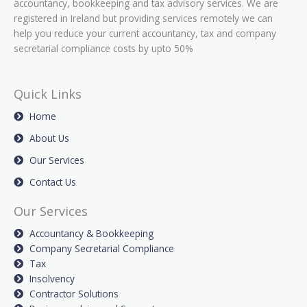
accountancy, bookkeeping and tax advisory services. We are
registered in Ireland but providing services remotely we can
help you reduce your current accountancy, tax and company
secretarial compliance costs by upto 50%
Quick Links
Home
About Us
Our Services
Contact Us
Our Services
Accountancy & Bookkeeping
Company Secretarial Compliance
Tax
Insolvency
Contractor Solutions