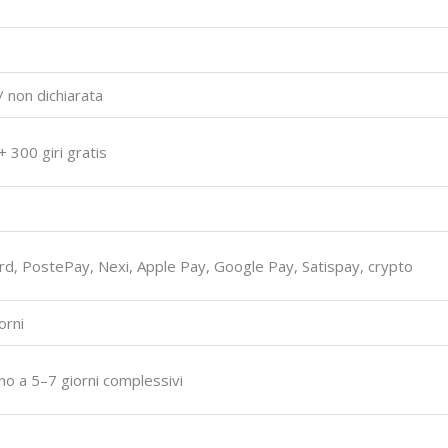
/ non dichiarata
+ 300 giri gratis
rd, PostePay, Nexi, Apple Pay, Google Pay, Satispay, crypto
orni
no a 5–7 giorni complessivi