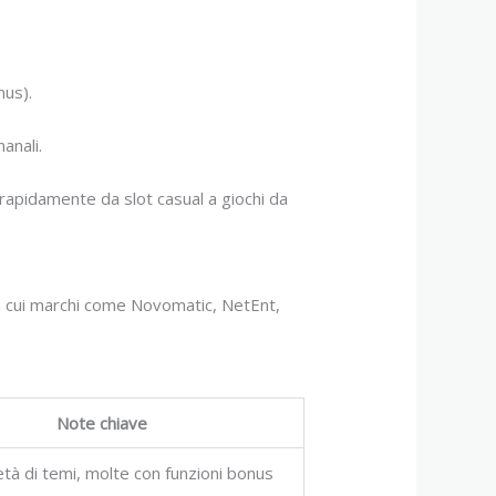
nus).
anali.
 rapidamente da slot casual a giochi da
tra cui marchi come Novomatic, NetEnt,
Note chiave
tà di temi, molte con funzioni bonus