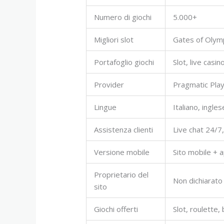
Numero di giochi
5.000+
Migliori slot
Gates of Olymp
Portafoglio giochi
Slot, live casi
Provider
Pragmatic Play
Lingue
Italiano, ingles
Assistenza clienti
Live chat 24/7,
Versione mobile
Sito mobile + 
Proprietario del
Non dichiarato
sito
Giochi offerti
Slot, roulette, 