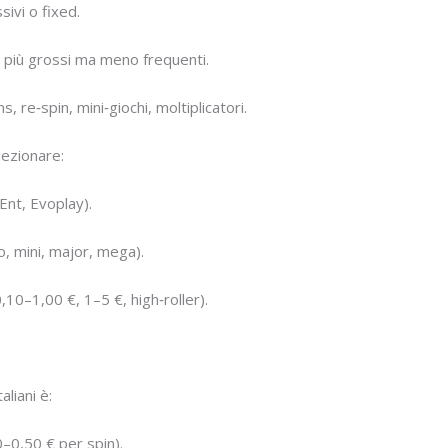
sivi o fixed.
mi più grossi ma meno frequenti.
, re‑spin, mini‑giochi, moltiplicatori.
elezionare:
Ent, Evoplay).
o, mini, major, mega).
,10–1,00 €, 1–5 €, high‑roller).
aliani è:
0–0,50 € per spin).