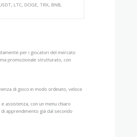
, USDT, LTC, DOGE, TRX, BNB,
itamente per i giocatori del mercato
stema promozionale strutturato, con
erienza di gioco in modo ordinato, veloce
ni e assistenza, con un menu chiaro
va di apprendimento già dal secondo