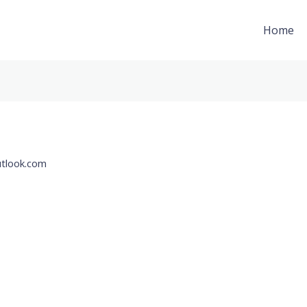
Home
utlook.com