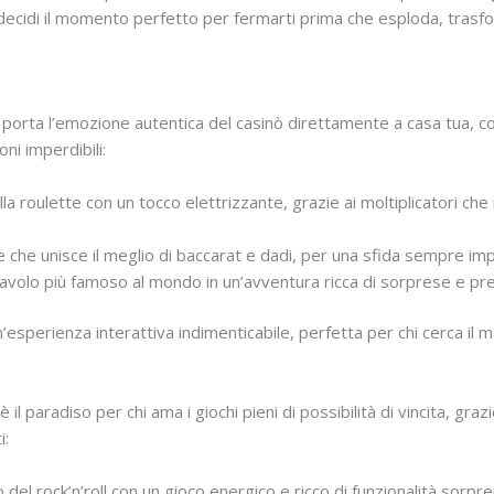
e decidi il momento perfetto per fermarti prima che esploda, trasfo
 porta l’emozione autentica del casinò direttamente a casa tua, c
ni imperdibili:
lla roulette con un tocco elettrizzante, grazie ai moltiplicatori ch
che unisce il meglio di baccarat e dadi, per una sfida sempre imp
volo più famoso al mondo in un’avventura ricca di sorprese e premi
un’esperienza interattiva indimenticabile, perfetta per chi cerca il 
 paradiso per chi ama i giochi pieni di possibilità di vincita, grazie
i:
o del rock’n’roll con un gioco energico e ricco di funzionalità sorp