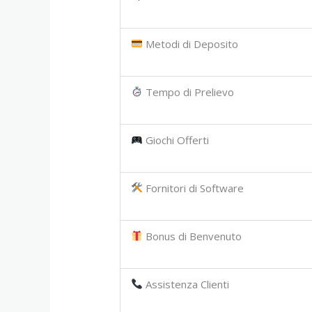
Metodi di Deposito
Tempo di Prelievo
Giochi Offerti
Fornitori di Software
Bonus di Benvenuto
Assistenza Clienti