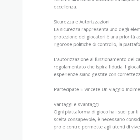
eccellenza.
Sicurezza e Autorizzazioni
La sicurezza rappresenta uno degli eleme
protezione dei giocatori è una priorità a
rigorose politiche di controllo, la piatt
L’autorizzazione al funzionamento del ca
regolamentato che ispira fiducia. I gio
esperienze siano gestite con correttezza
Partecipate E Vincete Un Viaggio Indime
Vantaggi e svantaggi
Ogni piattaforma di gioco ha i suoi punti
scelta consapevole, è necessario conside
pro e contro permette agli utenti di viv