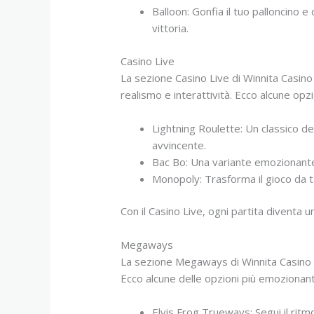
Balloon: Gonfia il tuo palloncino 
vittoria.
Casino Live
La sezione Casino Live di Winnita Casino
realismo e interattività. Ecco alcune opzio
Lightning Roulette: Un classico de
avvincente.
Bac Bo: Una variante emozionante 
Monopoly: Trasforma il gioco da ta
Con il Casino Live, ogni partita diventa 
Megaways
La sezione Megaways di Winnita Casino è il
Ecco alcune delle opzioni più emozionant
Elvis Frog Trueways: Segui il ritm