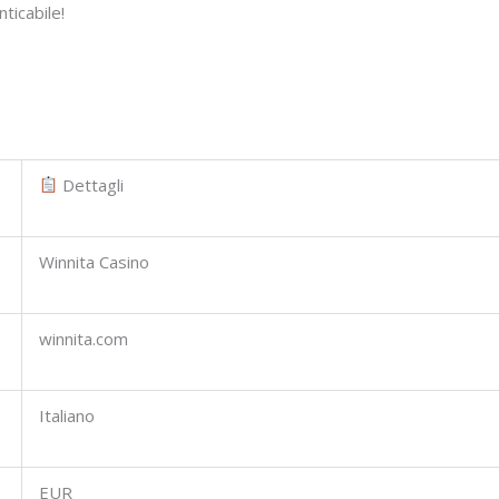
ticabile!
Dettagli
Winnita Casino
winnita.com
Italiano
EUR