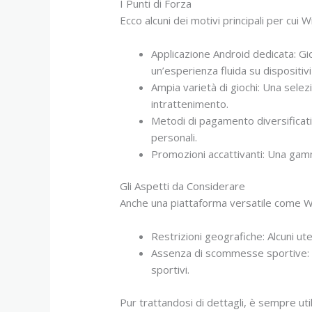
I Punti di Forza
Ecco alcuni dei motivi principali per cui 
Applicazione Android dedicata: Gio
un’esperienza fluida su dispositivi
Ampia varietà di giochi: Una selezi
intrattenimento.
Metodi di pagamento diversificati:
personali.
Promozioni accattivanti: Una gamm
Gli Aspetti da Considerare
Anche una piattaforma versatile come Wi
Restrizioni geografiche: Alcuni ute
Assenza di scommesse sportive: G
sportivi.
Pur trattandosi di dettagli, è sempre uti