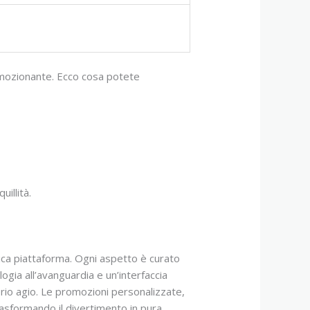
 emozionante. Ecco cosa potete
illità.
unica piattaforma. Ogni aspetto è curato
ogia all’avanguardia e un’interfaccia
oprio agio. Le promozioni personalizzate,
rasformando il divertimento in pura