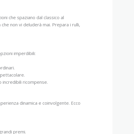
ioni che spaziano dal classico al
che non vi deluderà mai. Prepara i rulli,
zioni imperdibili:
rdinari.
spettacolare.
o incredibili ricompense.
’esperienza dinamica e coinvolgente. Ecco
 grandi premi.