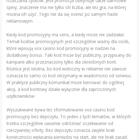
rozliczania zysków. Jeśli promocja obejmuje także darmowe
spiny, znaczenie ma nie tylko ich liczba, ale też gra, na której
można ich użyć. Tego nie da się ocenić po samym haśle
reklamowym.
Kiedy kod promocyjny ma sens, a kiedy może nie zadziałać
Temat kodów promocyjnych jest szczególnie ważny dla osób,
które wpisują vox casino kod promocyjny w nadziei na
dodatkowy bonus. Taki kod może być publiczny, przypisany do
kampanii albo przeznaczony tylko dla określonych kont.
Różnica jest istotna, bo kod widoczny w reklamie nie zawsze
oznacza to samo co kod otrzymany w wiadomości od serwisu.
W praktyce publiczny komunikat może kierować do ogólnej
akcji, a kod kontowy działa wyłącznie dla zaproszonych
użytkowników.
Wyszukiwane bywa też sformułowanie vox casino kod
promocyjny bez depozytu. To jeden z tych tematów, w których
trzeba szczególnie uważnie odróżniać oczekiwanie od
rzeczywistej oferty. Bez depozytu oznacza zwykle brak
konieczności wpłacania pieniędzy na start, ale nie brak zasad.