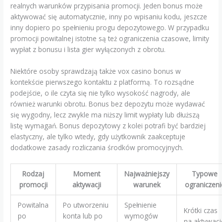
realnych warunków przypisania promocji. Jeden bonus może
aktywować się automatycznie, inny po wpisaniu kodu, jeszcze
inny dopiero po spełnieniu progu depozytowego. W przypadku
promocji powitalnej istotne są też ograniczenia czasowe, limity
wypłat z bonusu i lista gier wyłączonych z obrotu.
Niektóre osoby sprawdzają także vox casino bonus w
kontekście pierwszego kontaktu z platformą. To rozsądne
podejście, o ile czyta się nie tylko wysokość nagrody, ale
również warunki obrotu. Bonus bez depozytu może wydawać
się wygodny, lecz zwykle ma niższy limit wypłaty lub dłuższą
listę wymagań. Bonus depozytowy z kolei potrafi być bardziej
elastyczny, ale tylko wtedy, gdy użytkownik zaakceptuje
dodatkowe zasady rozliczania środków promocyjnych.
Rodzaj
Moment
Najważniejszy
Typowe
promocji
aktywacji
warunek
ograniczeni
Powitalna
Po utworzeniu
Spełnienie
Krótki czas
po
konta lub po
wymogów
na aktywacj