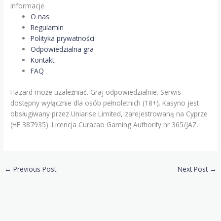
Informacje
O nas
Regulamin
Polityka prywatności
Odpowiedzialna gra
Kontakt
FAQ
Hazard może uzależniać. Graj odpowiedzialnie. Serwis
dostępny wyłącznie dla osób pełnoletnich (18+). Kasyno jest
obsługiwany przez Uniarise Limited, zarejestrowaną na Cyprze
(HE 387935). Licencja Curacao Gaming Authority nr 365/JAZ.
←
Previous Post
Next Post
→