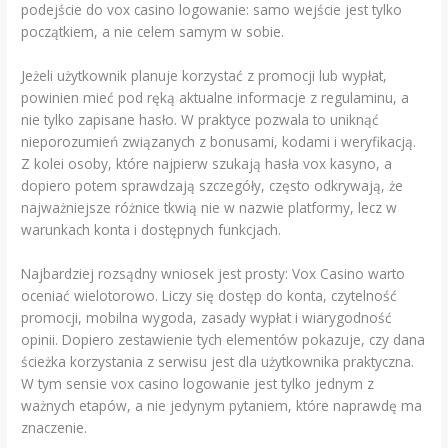
podejście do vox casino logowanie: samo wejście jest tylko
początkiem, a nie celem samym w sobie.
Jeżeli użytkownik planuje korzystać z promocji lub wypłat,
powinien mieć pod ręką aktualne informacje z regulaminu, a
nie tylko zapisane hasło. W praktyce pozwala to uniknąć
nieporozumień związanych z bonusami, kodami i weryfikacją.
Z kolei osoby, które najpierw szukają hasła vox kasyno, a
dopiero potem sprawdzają szczegóły, często odkrywają, że
najważniejsze różnice tkwią nie w nazwie platformy, lecz w
warunkach konta i dostępnych funkcjach.
Najbardziej rozsądny wniosek jest prosty: Vox Casino warto
oceniać wielotorowo. Liczy się dostęp do konta, czytelność
promocji, mobilna wygoda, zasady wypłat i wiarygodność
opinii. Dopiero zestawienie tych elementów pokazuje, czy dana
ścieżka korzystania z serwisu jest dla użytkownika praktyczna.
W tym sensie vox casino logowanie jest tylko jednym z
ważnych etapów, a nie jedynym pytaniem, które naprawdę ma
znaczenie.