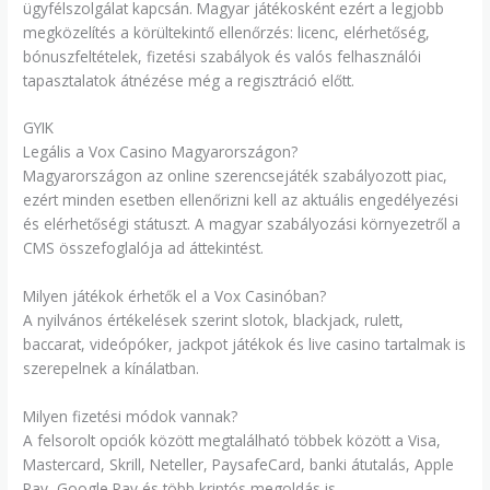
ügyfélszolgálat kapcsán. Magyar játékosként ezért a legjobb
megközelítés a körültekintő ellenőrzés: licenc, elérhetőség,
bónuszfeltételek, fizetési szabályok és valós felhasználói
tapasztalatok átnézése még a regisztráció előtt.
GYIK
Legális a Vox Casino Magyarországon?
Magyarországon az online szerencsejáték szabályozott piac,
ezért minden esetben ellenőrizni kell az aktuális engedélyezési
és elérhetőségi státuszt. A magyar szabályozási környezetről a
CMS összefoglalója ad áttekintést.
Milyen játékok érhetők el a Vox Casinóban?
A nyilvános értékelések szerint slotok, blackjack, rulett,
baccarat, videópóker, jackpot játékok és live casino tartalmak is
szerepelnek a kínálatban.
Milyen fizetési módok vannak?
A felsorolt opciók között megtalálható többek között a Visa,
Mastercard, Skrill, Neteller, PaysafeCard, banki átutalás, Apple
Pay, Google Pay és több kriptós megoldás is.