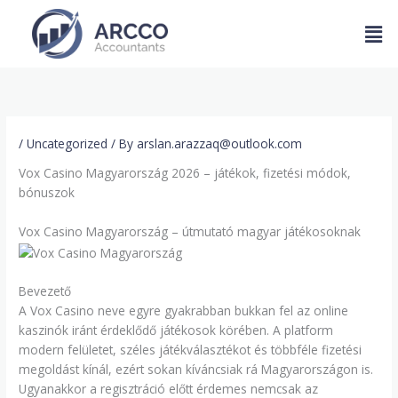
Skip
Men
to
content
/
Uncategorized
/ By
arslan.arazzaq@outlook.com
Vox Casino Magyarország 2026 – játékok, fizetési módok,
bónuszok
Vox Casino Magyarország – útmutató magyar játékosoknak
Bevezető
A Vox Casino neve egyre gyakrabban bukkan fel az online
kaszinók iránt érdeklődő játékosok körében. A platform
modern felületet, széles játékválasztékot és többféle fizetési
megoldást kínál, ezért sokan kíváncsiak rá Magyarországon is.
Ugyanakkor a regisztráció előtt érdemes nemcsak az