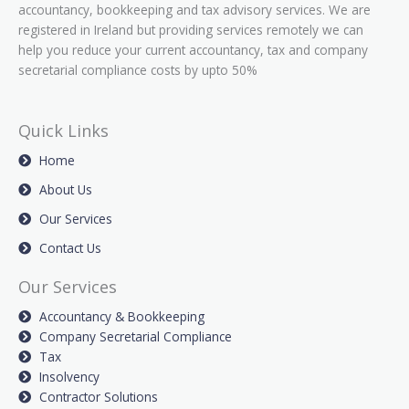
accountancy, bookkeeping and tax advisory services. We are
registered in Ireland but providing services remotely we can
help you reduce your current accountancy, tax and company
secretarial compliance costs by upto 50%
Quick Links
Home
About Us
Our Services
Contact Us
Our Services
Accountancy & Bookkeeping
Company Secretarial Compliance
Tax
Insolvency
Contractor Solutions