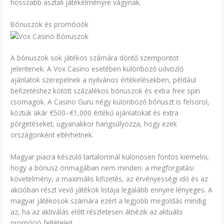
hosszabb asztali játékélményre vágynak.
Bónuszok és promóciók
A bónuszok sok játékos számára döntő szempontot
jelentenek. A Vox Casino esetében különböző üdvözlő
ajánlatok szerepelnek a nyilvános értékelésekben, például
befizetéshez kötött százalékos bónuszok és extra free spin
csomagok. A Casino Guru négy különböző bónuszt is felsorol,
köztük akár €500–€1,000 értékű ajánlatokat és extra
pörgetéseket, ugyanakkor hangsúlyozza, hogy ezek
országonként eltérhetnek.
Magyar piacra készülő tartalomnál különösen fontos kiemelni,
hogy a bónusz önmagában nem minden: a megforgatási
követelmény, a maximális kifizetés, az érvényességi idő és az
akcióban részt vevő játékok listája legalább ennyire lényeges. A
magyar játékosok számára ezért a legjobb megoldás mindig
az, ha az aktiválás előtt részletesen átnézik az aktuális
promóció feltételeit.