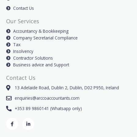
Contact Us
Our Services
Accountancy & Bookkeeping
Company Secretarial Compliance
Tax
Insolvency
Contractor Solutions
Business advice and Support
Contact Us
13 Adelaide Road, Dublin 2, Dublin, D02 P950, Ireland
enquiries@arccoaccountants.com
+353 89 9860141 (Whatsapp only)
F
L
a
i
c
n
e
k