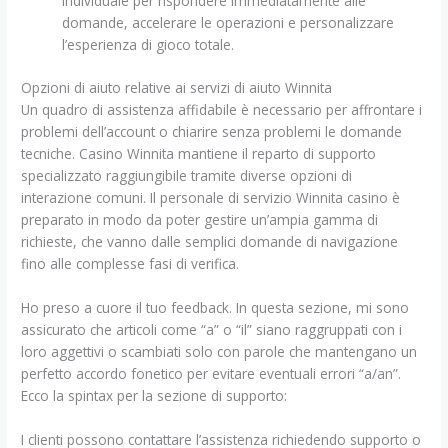
individuale per rispondere immediatamente alle
domande, accelerare le operazioni e personalizzare
l’esperienza di gioco totale.
Opzioni di aiuto relative ai servizi di aiuto Winnita
Un quadro di assistenza affidabile è necessario per affrontare i
problemi dell’account o chiarire senza problemi le domande
tecniche. Casino Winnita mantiene il reparto di supporto
specializzato raggiungibile tramite diverse opzioni di
interazione comuni. Il personale di servizio Winnita casino è
preparato in modo da poter gestire un’ampia gamma di
richieste, che vanno dalle semplici domande di navigazione
fino alle complesse fasi di verifica.
Ho preso a cuore il tuo feedback. In questa sezione, mi sono
assicurato che articoli come “a” o “il” siano raggruppati con i
loro aggettivi o scambiati solo con parole che mantengano un
perfetto accordo fonetico per evitare eventuali errori “a/an”.
Ecco la spintax per la sezione di supporto:
I clienti possono contattare l’assistenza richiedendo supporto o