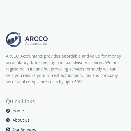
ARCCO Accountants provides affordable and value for money
accountancy, bookkeeping and tax advisory services. We are
registered in Ireland but providing services remotely we can
help you reduce your current accountancy, tax and company
secretarial compliance costs by upto 50%
Quick Links
Home
About Us
Our Services