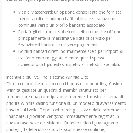
Visa e Mastercard: un’opzione consolidata che fornisce
crediti rapidi e rendimenti affidabili senza soluzione di
continuità verso un profilo bancario associato.
Portafogli elettronici: soluzioni elettroniche che offrono
principalmente la massima velocità di servizio per
finanziare il bankroll e ricevere pagamenti.
Bonifici bancari diretti: normalmente scelti per importi di
trasferimento maggiori, mentre questi spesso
richiedono cicli più estesi rispetto ai metodi disponibili.
Incentivi a più livelli nel sistema Winnita Elite
Oltre a coloro che iniziano con i bonus di onboarding, Casino
Winnita gestisce un quadro di membri strutturato per
compensare una partecipazione coerente. Il nostro sistema di
priorità Winnita casino funziona su un modello di avanzamento
basato sul livello. Dopo l’onboarding e l’avvio delle scommesse
finanziate, i giocatori vengono immediatamente registrati in
questa fase base del sistema. Quando i clienti guadagnano
punteggi fedeltà utilizzando le scommesse continue, t