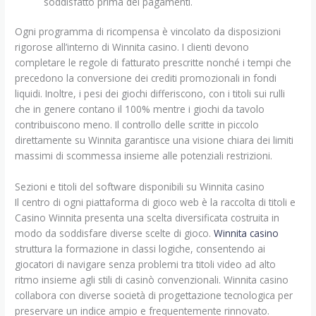
soddisfatto prima dei pagamenti.
Ogni programma di ricompensa è vincolato da disposizioni
rigorose all’interno di Winnita casino. I clienti devono
completare le regole di fatturato prescritte nonché i tempi che
precedono la conversione dei crediti promozionali in fondi
liquidi. Inoltre, i pesi dei giochi differiscono, con i titoli sui rulli
che in genere contano il 100% mentre i giochi da tavolo
contribuiscono meno. Il controllo delle scritte in piccolo
direttamente su Winnita garantisce una visione chiara dei limiti
massimi di scommessa insieme alle potenziali restrizioni.
Sezioni e titoli del software disponibili su Winnita casino
Il centro di ogni piattaforma di gioco web è la raccolta di titoli e
Casino Winnita presenta una scelta diversificata costruita in
modo da soddisfare diverse scelte di gioco.
Winnita casino
struttura la formazione in classi logiche, consentendo ai
giocatori di navigare senza problemi tra titoli video ad alto
ritmo insieme agli stili di casinò convenzionali. Winnita casino
collabora con diverse società di progettazione tecnologica per
preservare un indice ampio e frequentemente rinnovato.