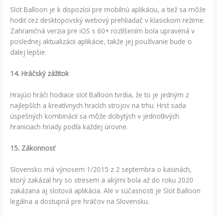
Slot Balloon je k dispozícii pre mobilnú aplikáciu, a tiež sa môže
hodiť cez desktopovský webový prehliadač v klasickom režime.
Zahraničná verzia pre iOS s 60+ rozlíšením bola upravená v
poslednej aktualizácii aplikácie, takže jej používanie bude o
ďalej lepšie.
14. Hráčský zážitok
Hrajúci hráči hodiace slot Balloon tvrdia, že to je jedným z
najlepších a kreatívnych hracích strojov na trhu. Hrst sada
úspešných kombinácií sa môže dobytých v jednotlivých
hraniciach hriady podľa každej úrovne.
15. Zákonnosť
Slovensko má výnosem 1/2015 z 2 septembra o kasinách,
ktorý zakázal hry so stresem a akými bola až do roku 2020
zakázana aj slotová aplikácia. Ale v súčasnosti je Slot Balloon
legálna a dostupná pre hráčov na Slovensku.