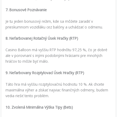
7. Bonusové Poznávanie
Je tu jeden bonusový režim, kde sa môžete zaradiť v
prieskumnom vozidláku cez balóny a uchádzať o odmenu.
8. Nefarbovanej Rotačný Úsek Hračky (RTP)
Casino Balloon má vyššiu RTP hodnôtu 97,25 %, čo je dobré
ale v porovnaní s inými podobnými hráciami pre mnohých
hráčov to môže byť málo.
9. Nefarbovany Rozptylovací Úsek Hračky (RTP)
Táto hra má vyššiu rozptylovačnú hodnotu 10 %. Ak chcete
maximálna výher a získať najviac finančných odmeny, budem
vedia riešiť tento problém.
10. Zvolená Minimálna Výška Tipy (Bets)