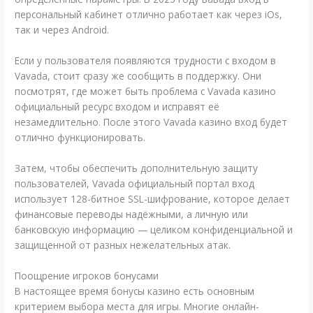
персональный кабинет отлично работает как через iOs,
так и через Android.
Если у пользователя появляются трудности с входом в
Vavada, стоит сразу же сообщить в поддержку. Они
посмотрят, где может быть проблема с Vavada казино
официальный ресурс входом и исправят её
незамедлительно. После этого Vavada казино вход будет
отлично функционировать.
Затем, чтобы обеспечить дополнительную защиту
пользователей, Vavada официальный портал вход
использует 128-битное SSL-шифрование, которое делает
финансовые переводы надёжными, а личную или
банковскую информацию — целиком конфиденциальной и
защищенной от разных нежелательных атак.
Поощрение игроков бонусами
В настоящее время бонусы казино есть основным
критерием выбора места для игры. Многие онлайн-