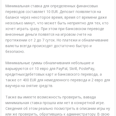
Минимальная ставка для определенных финансовых
переводов составляет 10 EUR. Депозит появляется на
балансе через некоторое время, время от времени даже
несколько минут, что может быть неприятно для тех, кто
хочет играть сразу. При этом при банковском переводе
внесенные деньги появятся на игровом счете на
протяжении от 2 до 7 суток. Но платежи и обналичивание
валюты всегда происходят достаточно быстро и
безопасно.
Минимальные суммы обналичивания небольшие и
варьируются от 10 евро для PayPal, Skrill, PostePay,
кредитных/дебетовых карт и банковского перевода, а
также от 400 EUR для немедленного перевода и 2 евро для
ваучера на снятие средств.
Также вы имеете возможность проверить, вавада
минимальная ставка прошла или нет в конкретной игре.
Сведения об этом реально посмотреть в описании игры ну
или же проверить, обратившись к администратору. В свою