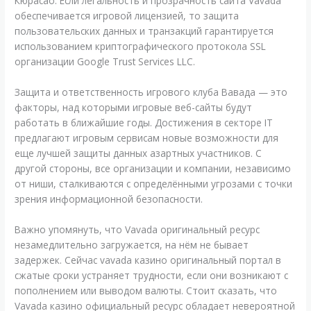
Кюрасао. Если легальность и прозрачность сайта Vavada
обеспечивается игровой лицензией, то защита
пользовательских данных и транзакций гарантируется
использованием криптографического протокола SSL
организации Google Trust Services LLC.
Защита и ответственность игрового клуба Вавада — это
факторы, над которыми игровые веб-сайты будут
работать в ближайшие годы. Достижения в секторе IT
предлагают игровым сервисам новые возможности для
еще лучшей защиты данных азартных участников. С
другой стороны, все организации и компании, независимо
от ниши, сталкиваются с определёнными угрозами с точки
зрения информационной безопасности.
Важно упомянуть, что Vavada оригинальный ресурс
незамедлительно загружается, на нём не бывает
задержек. Сейчас vavada казино оригинальный портал в
сжатые сроки устраняет трудности, если они возникают с
пополнением или выводом валюты. Стоит сказать, что
Vavada казино официальный ресурс обладает невероятной