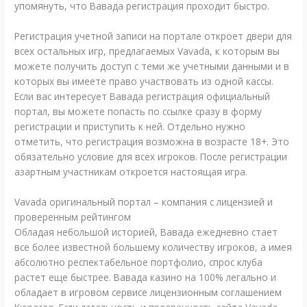
упомянуть, что Вавада регистрация проходит быстро.
Регистрация учетной записи на портале откроет двери для
всех остальных игр, предлагаемых Vavada, к которым вы
можете получить доступ с теми же учетными данными и в
которых вы имеете право участвовать из одной кассы.
Если вас интересует Вавада регистрация официальный
портал, вы можете попасть по ссылке сразу в форму
регистрации и приступить к ней. Отдельно нужно
отметить, что регистрация возможна в возрасте 18+. Это
обязательно условие для всех игроков. После регистрации
азартным участникам откроется настоящая игра.
Vavada оригинальный портал – компания с лицензией и
проверенным рейтингом
Обладая небольшой историей, Вавада ежедневно стает
все более известной большему количеству игроков, а имея
абсолютно респектабельное портфолио, спрос клуба
растет еще быстрее. Вавада казино на 100% легально и
обладает в игровом сервисе лицензионным соглашением