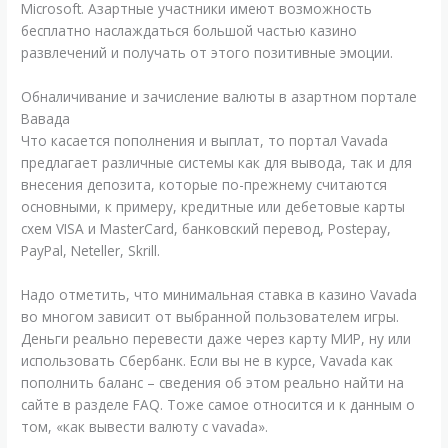
Microsoft. Азартные участники имеют возможность
бесплатно наслаждаться большой частью казино
развлечений и получать от этого позитивные эмоции.
Обналичивание и зачисление валюты в азартном портале
Вавада
Что касается пополнения и выплат, то портал Vavada
предлагает различные системы как для вывода, так и для
внесения депозита, которые по-прежнему считаются
основными, к примеру, кредитные или дебетовые карты
схем VISA и MasterCard, банковский перевод, Postepay,
PayPal, Neteller, Skrill.
Надо отметить, что минимальная ставка в казино Vavada
во многом зависит от выбранной пользователем игры.
Деньги реально перевести даже через карту МИР, ну или
использовать Сбербанк. Если вы не в курсе, Vavada как
пополнить баланс – сведения об этом реально найти на
сайте в разделе FAQ. Тоже самое относится и к данным о
том, «как вывести валюту с vavada».