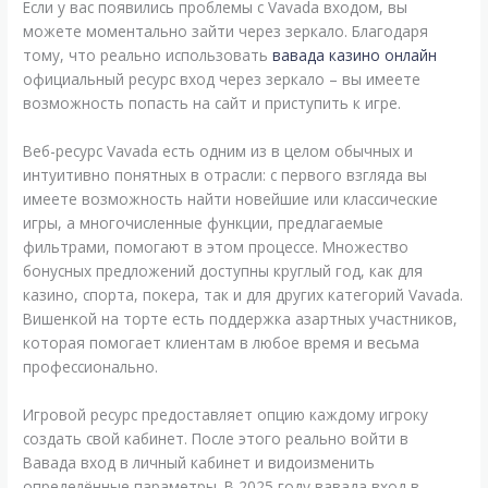
Если у вас появились проблемы с Vavada входом, вы
можете моментально зайти через зеркало. Благодаря
тому, что реально использовать
вавада казино онлайн
официальный ресурс вход через зеркало – вы имеете
возможность попасть на сайт и приступить к игре.
Веб-ресурс Vavada есть одним из в целом обычных и
интуитивно понятных в отрасли: с первого взгляда вы
имеете возможность найти новейшие или классические
игры, а многочисленные функции, предлагаемые
фильтрами, помогают в этом процессе. Множество
бонусных предложений доступны круглый год, как для
казино, спорта, покера, так и для других категорий Vavada.
Вишенкой на торте есть поддержка азартных участников,
которая помогает клиентам в любое время и весьма
профессионально.
Игровой ресурс предоставляет опцию каждому игроку
создать свой кабинет. После этого реально войти в
Вавада вход в личный кабинет и видоизменить
определённые параметры. В 2025 году вавада вход в