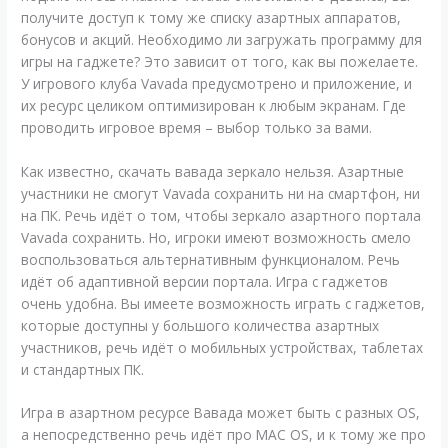
получите доступ к тому же списку азартных аппаратов,
бонусов и акций. Необходимо ли загружать программу для
игры на гаджете? Это зависит от того, как вы пожелаете.
У игрового клуба Vavada предусмотрено и приложение, и
их ресурс целиком оптимизирован к любым экранам. Где
проводить игровое время – выбор только за вами.
Как известно, скачать вавада зеркало нельзя. Азартные
участники не смогут Vavada сохранить ни на смартфон, ни
на ПК. Речь идёт о том, чтобы зеркало азартного портала
Vavada сохранить. Но, игроки имеют возможность смело
воспользоваться альтернативным функционалом. Речь
идёт об адаптивной версии портала. Игра с гаджетов
очень удобна. Вы имеете возможность играть с гаджетов,
которые доступны у большого количества азартных
участников, речь идёт о мобильных устройствах, таблетах
и стандартных ПК.
Игра в азартном ресурсе Вавада может быть с разных OS,
а непосредственно речь идёт про MAC OS, и к тому же про