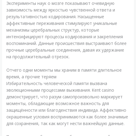
Эксперименты наук о мозге показывают очевидную
зависимость между яркостью чувственной ответа и
результативностью кодирования. Насыщенные
аффективные переживания стимулируют уникальные
механизмы церебральных структур, которые
интенсифицируют процессы кодирования и закрепления
воспоминаний. Данные происшествия выстраивают более
прочные церебральные соединения, давая их удержание
на продолжительный отрезок.
Отчего одни моменты мы храним в памяти длительное
время, а прочие теряем
Избирательность человеческой памяти вызвана
эволюционными процессами выживания. Kent casino
демонстрирует, что разум самопроизвольно маркирует
моменты, обладающие возможное важность для
защищённости или благоденствия индивида. Аффективно
окрашенные условия воспринимаются как более значимые
для сохранения, так как могут нести важнейшую данные.