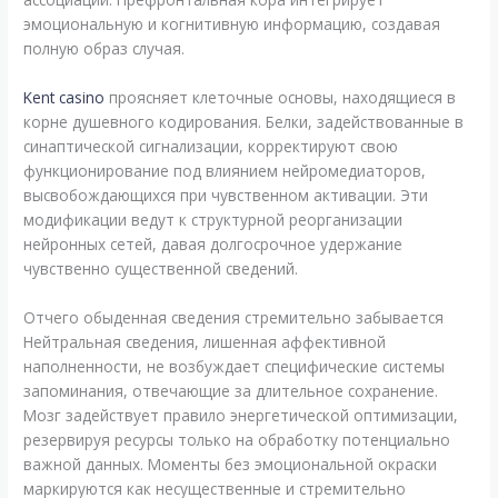
эмоциональную и когнитивную информацию, создавая
полную образ случая.
Kent casino
проясняет клеточные основы, находящиеся в
корне душевного кодирования. Белки, задействованные в
синаптической сигнализации, корректируют свою
функционирование под влиянием нейромедиаторов,
высвобождающихся при чувственном активации. Эти
модификации ведут к структурной реорганизации
нейронных сетей, давая долгосрочное удержание
чувственно существенной сведений.
Отчего обыденная сведения стремительно забывается
Нейтральная сведения, лишенная аффективной
наполненности, не возбуждает специфические системы
запоминания, отвечающие за длительное сохранение.
Мозг задействует правило энергетической оптимизации,
резервируя ресурсы только на обработку потенциально
важной данных. Моменты без эмоциональной окраски
маркируются как несущественные и стремительно