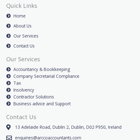
Quick Links
Home
About Us
Our Services
Contact Us
Our Services
Accountancy & Bookkeeping
Company Secretarial Compliance
Tax
Insolvency
Contractor Solutions
Business advice and Support
Contact Us
13 Adelaide Road, Dublin 2, Dublin, D02 P950, Ireland
enquiries@arccoaccountants.com