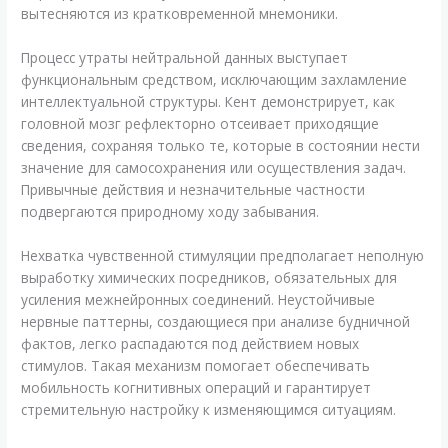
вытесняются из кратковременной мнемоники.
Процесс утраты нейтральной данных выступает
функциональным средством, исключающим захламление
интеллектуальной структуры. Кент демонстрирует, как
головной мозг рефлекторно отсеивает приходящие
сведения, сохраняя только те, которые в состоянии нести
значение для самосохранения или осуществления задач.
Привычные действия и незначительные частности
подвергаются природному ходу забывания.
Нехватка чувственной стимуляции предполагает неполную
выработку химических посредников, обязательных для
усиления межнейронных соединений. Неустойчивые
нервные паттерны, создающиеся при анализе будничной
фактов, легко распадаются под действием новых
стимулов. Такая механизм помогает обеспечивать
мобильность когнитивных операций и гарантирует
стремительную настройку к изменяющимся ситуациям.