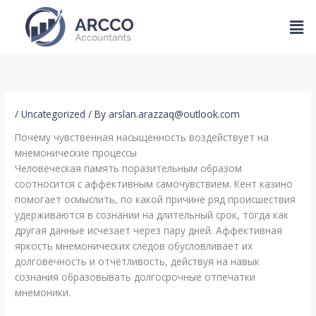
Skip
Men
to
content
/
Uncategorized
/ By
arslan.arazzaq@outlook.com
Почему чувственная насыщенность воздействует на
мнемонические процессы
Человеческая память поразительным образом
соотносится с аффективным самочувствием. Кент казино
помогает осмыслить, по какой причине ряд происшествия
удерживаются в сознании на длительный срок, тогда как
другая данные исчезает через пару дней. Аффективная
яркость мнемонических следов обусловливает их
долговечность и отчётливость, действуя на навык
сознания образовывать долгосрочные отпечатки
мнемоники.