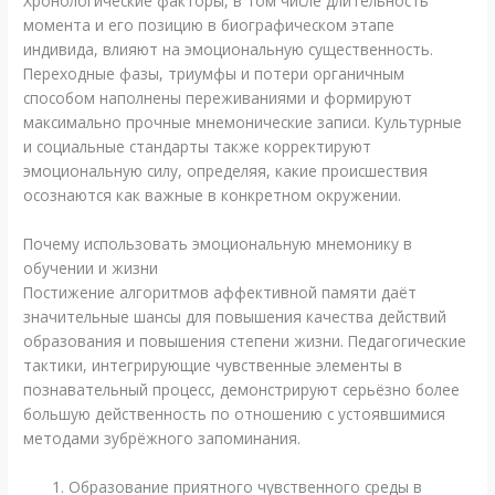
Хронологические факторы, в том числе длительность
момента и его позицию в биографическом этапе
индивида, влияют на эмоциональную существенность.
Переходные фазы, триумфы и потери органичным
способом наполнены переживаниями и формируют
максимально прочные мнемонические записи. Культурные
и социальные стандарты также корректируют
эмоциональную силу, определяя, какие происшествия
осознаются как важные в конкретном окружении.
Почему использовать эмоциональную мнемонику в
обучении и жизни
Постижение алгоритмов аффективной памяти даёт
значительные шансы для повышения качества действий
образования и повышения степени жизни. Педагогические
тактики, интегрирующие чувственные элементы в
познавательный процесс, демонстрируют серьёзно более
большую действенность по отношению с устоявшимися
методами зубрёжного запоминания.
Образование приятного чувственного среды в