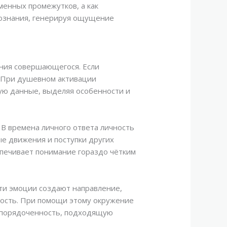
менных промежутков, а как
сознания, генерируя ощущение
ания совершающегося. Если
. При душевном активации
ую данные, выделяя особенности и
 В времена личного ответа личность
ые движения и поступки других
еспечивает понимание гораздо чётким
ти эмоции создают направление,
ность. При помощи этому окружение
упорядоченность, подходящую