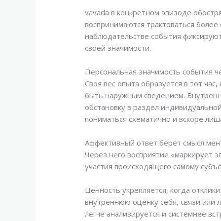
vavada в конкретном эпизоде обостр
воспринимаются трактоваться более 
наблюдательстве события фиксируютс
своей значимости.
Персональная значимость события ч
Своя вес опыта образуется в тот час
быть наружным сведением. Внутренн
обстановку в раздел индивидуальной
пониматься схематично и вскоре лиш
Аффективный ответ берёт смысл мент
Через него восприятие «маркирует э
участия происходящего самому субъек
Ценность укрепляется, когда отклики
внутреннюю оценку себя, связи или 
легче анализируется и системнее вст