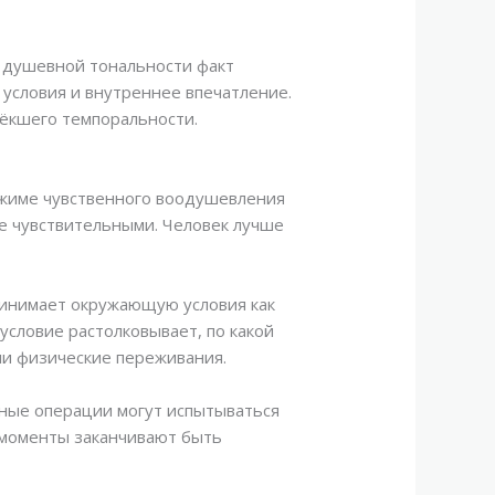
 душевной тональности факт
 условия и внутреннее впечатление.
ёкшего темпоральности.
ежиме чувственного воодушевления
е чувствительными. Человек лучше
ринимает окружающую условия как
условие растолковывает, по какой
ли физические переживания.
ные операции могут испытываться
е моменты заканчивают быть