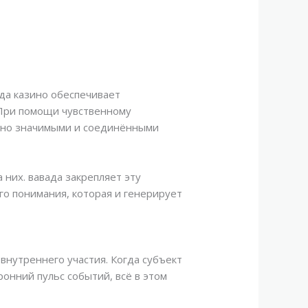
да казино обеспечивает
 При помощи чувственному
нно значимыми и соединёнными
них. вавада закрепляет эту
о понимания, которая и генерирует
нутреннего участия. Когда субъект
ронний пульс событий, всё в этом