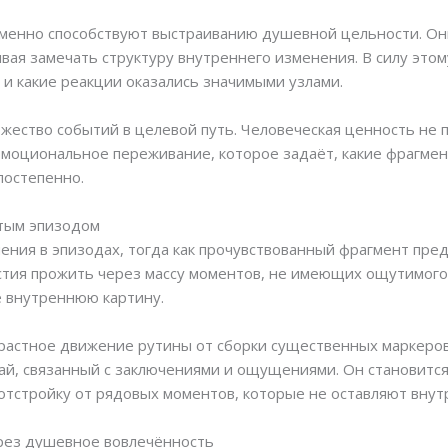
менно способствуют выстраиванию душевной цельности. Он
вая замечать структуру внутреннего изменения. В силу этом
и какие реакции оказались значимыми узлами.
ожество событий в целевой путь. Человеческая ценность не
 эмоциональное переживание, которое задаёт, какие фрагм
постепенно.
тым эпизодом
ния в эпизодах, тогда как прочувствованный фрагмент пред
стия прожить через массу моментов, не имеющих ощутимого 
е внутреннюю картину.
трастное движение рутины от сборки существенных маркеро
чай, связанный с заключениями и ощущениями. Он становитс
 отстройку от рядовых моментов, которые не оставляют вну
рез душевное вовлечённость