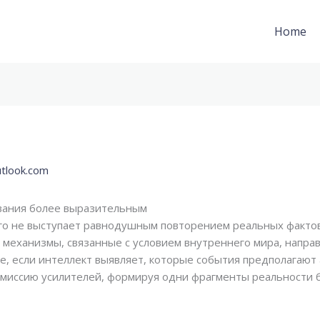
Home
utlook.com
вания более выразительным
о не выступает равнодушным повторением реальных факто
механизмы, связанные с условием внутреннего мира, напра
е, если интеллект выявляет, которые события предполагают
 миссию усилителей, формируя одни фрагменты реальности 