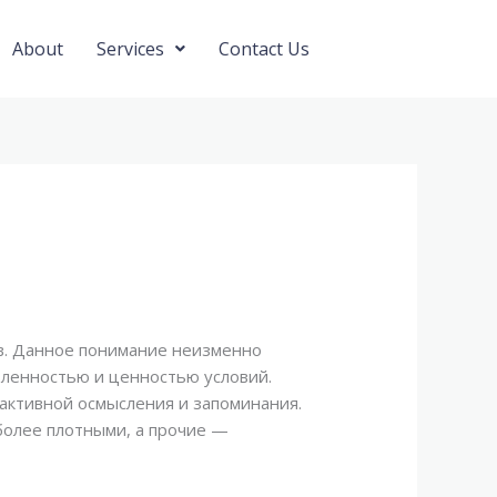
About
Services
Contact Us
в. Данное понимание неизменно
вленностью и ценностью условий.
 активной осмысления и запоминания.
более плотными, а прочие —