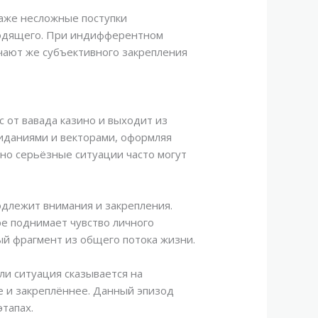
Даже несложные поступки
сходящего. При индифферентном
чают же субъективного закрепления
с от вавада казино и выходит из
иданиями и векторами, оформляя
ьно серьёзные ситуации часто могут
одлежит внимания и закрепления.
ре поднимает чувство личного
ный фрагмент из общего потока жизни.
ли ситуация сказывается на
е и закреплённее. Данный эпизод
этапах.