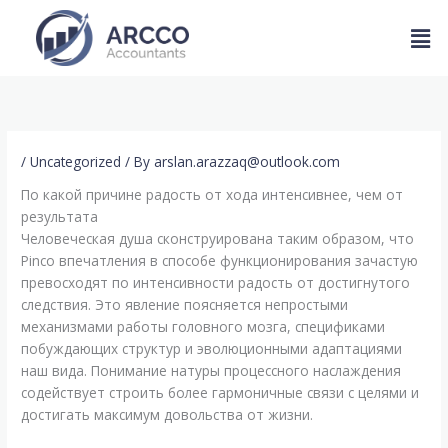
Skip
Men
to
content
/
Uncategorized
/ By
arslan.arazzaq@outlook.com
По какой причине радость от хода интенсивнее, чем от
результата
Человеческая душа сконструирована таким образом, что
Pinco впечатления в способе функционирования зачастую
превосходят по интенсивности радость от достигнутого
следствия. Это явление поясняется непростыми
механизмами работы головного мозга, спецификами
побуждающих структур и эволюционными адаптациями
наш вида. Понимание натуры процессного наслаждения
содействует строить более гармоничные связи с целями и
достигать максимум довольства от жизни.