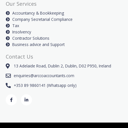
Our Services
Accountancy & Bookkeeping
Company Secretarial Compliance
Tax
Insolvency
Contractor Solutions
Business advice and Support
Contact Us
13 Adelaide Road, Dublin 2, Dublin, D02 P950, Ireland
enquiries@arccoaccountants.com
+353 89 9860141 (Whatsapp only)
F
L
a
i
c
n
e
k
b
e
o
d
o
i
k
n