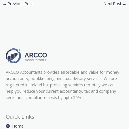
←
Previous Post
Next Post
→
ARCCO Accountants provides affordable and value for money
accountancy, bookkeeping and tax advisory services. We are
registered in Ireland but providing services remotely we can
help you reduce your current accountancy, tax and company
secretarial compliance costs by upto 50%
Quick Links
Home