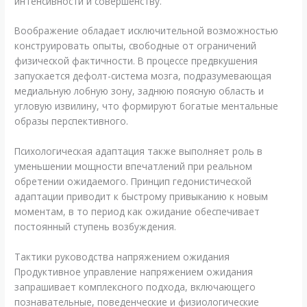
интенсивности и совершенству.
Воображение обладает исключительной возможностью
конструировать опыты, свободные от ограничений
физической фактичности. В процессе предвкушения
запускается дефолт-система мозга, подразумевающая
медиальную лобную зону, заднюю поясную область и
угловую извилину, что формируют богатые ментальные
образы перспективного.
Психологическая адаптация также выполняет роль в
уменьшении мощности впечатлений при реальном
обретении ожидаемого. Принцип гедонистической
адаптации приводит к быстрому привыканию к новым
моментам, в то период как ожидание обеспечивает
постоянный ступень возбуждения.
Тактики руководства напряжением ожидания
Продуктивное управление напряжением ожидания
запрашивает комплексного подхода, включающего
познавательные, поведенческие и физиологические