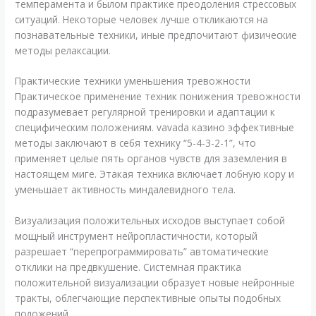
темперамента и былом практике преодоления стрессовых
ситуаций. Некоторые человек лучше откликаются на
познавательные техники, иные предпочитают физические
методы релаксации.
Практические техники уменьшения тревожности
Практическое применение техник понижения тревожности
подразумевает регулярной тренировки и адаптации к
специфическим положениям. vavada казино эффективные
методы заключают в себя технику “5-4-3-2-1”, что
применяет целые пять органов чувств для заземления в
настоящем миге. Этакая техника включает лобную кору и
уменьшает активность миндалевидного тела.
Визуализация положительных исходов выступает собой
мощный инструмент нейропластичности, который
разрешает “перепрограммировать” автоматические
отклики на предвкушение. Системная практика
положительной визуализации образует новые нейронные
тракты, облегчающие перспективные опыты подобных
положений.