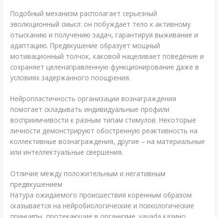
Подобный механизм располагает серьезный
эволюционный смысл: он побуждает тело к активному
отысканию и получению задач, гарантируя выживание и
адаптацию. Предвкушение образует мощный
мотивационный толчок, каковой нацеливает поведение и
сохраняет целенаправленную функционирование даже в
условиях задержанного поощрения.
Нейропластичность организации вознаграждения
помогает складывать индивидуальные профили
восприимчивости к разным типам стимулов. Некоторые
личности демонстрируют обостренную реактивность на
коллективные вознаграждения, другие – на материальные
или интеллектуальные свершения.
Отличие между положительным и негативным
предвкушением
Натура ожидаемого происшествия коренным образом
сказывается на нейробиологические и психологические
принципы, протекающие в организме. vavada казино