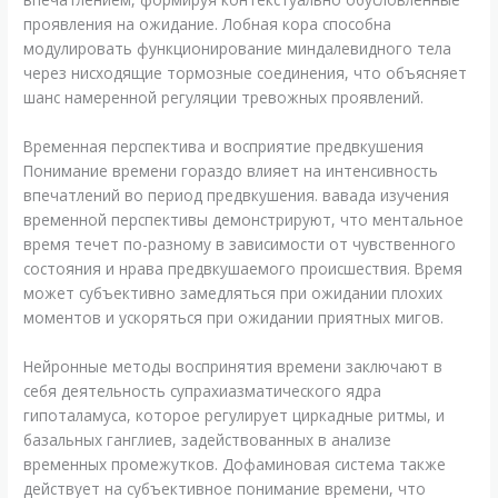
проявления на ожидание. Лобная кора способна
модулировать функционирование миндалевидного тела
через нисходящие тормозные соединения, что объясняет
шанс намеренной регуляции тревожных проявлений.
Временная перспектива и восприятие предвкушения
Понимание времени гораздо влияет на интенсивность
впечатлений во период предвкушения. вавада изучения
временной перспективы демонстрируют, что ментальное
время течет по-разному в зависимости от чувственного
состояния и нрава предвкушаемого происшествия. Время
может субъективно замедляться при ожидании плохих
моментов и ускоряться при ожидании приятных мигов.
Нейронные методы воспринятия времени заключают в
себя деятельность супрахиазматического ядра
гипоталамуса, которое регулирует циркадные ритмы, и
базальных ганглиев, задействованных в анализе
временных промежутков. Дофаминовая система также
действует на субъективное понимание времени, что