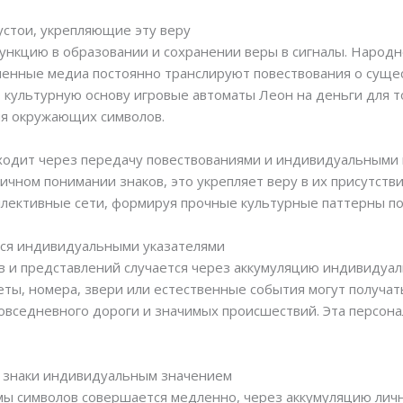
устои, укрепляющие эту веру
ункцию в образовании и сохранении веры в сигналы. Народн
енные медиа постоянно транслируют повествования о сущес
 культурную основу игровые автоматы Леон на деньги для 
ия окружающих символов.
одит через передачу повествованиями и индивидуальными 
ичном понимании знаков, это укрепляет веру в их присутств
ллективные сети, формируя прочные культурные паттерны п
тся индивидуальными указателями
ов и представлений случается через аккумуляцию индивидуа
ты, номера, звери или естественные события могут получат
 повседневного дороги и значимых происшествий. Эта персо
 знаки индивидуальным значением
ы символов совершается медленно, через аккумуляцию личн