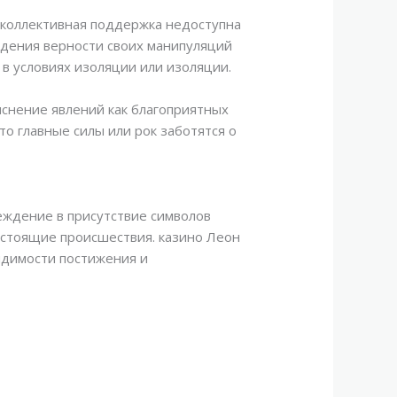
 коллективная поддержка недоступна
ждения верности своих манипуляций
в условиях изоляции или изоляции.
яснение явлений как благоприятных
то главные силы или рок заботятся о
еждение в присутствие символов
дстоящие происшествия. казино Леон
идимости постижения и