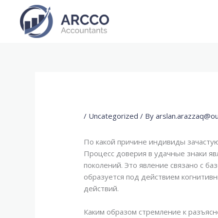
Skip
to
content
/
Uncategorized
/ By
arslan.arazzaq@o
По какой причине индивиды зачастую
Процесс доверия в удачные знаки яв
поколений. Это явление связано с б
образуется под действием когнитивн
действий.
Каким образом стремление к разъясн