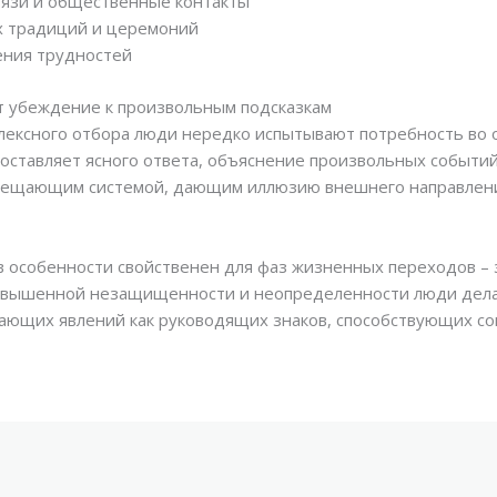
вязи и общественные контакты
 традиций и церемоний
ния трудностей
т убеждение к произвольным подсказкам
плексного отбора люди нередко испытывают потребность во
ставляет ясного ответа, объяснение произвольных событий 
змещающим системой, дающим иллюзию внешнего направлен
в особенности свойственен для фаз жизненных переходов – 
повышенной незащищенности и неопределенности люди дела
ающих явлений как руководящих знаков, способствующих с