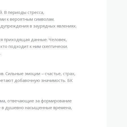
 В периоды стресса,
ми к вероятным символам.
едупреждения в заурядных явлениях.
ся приходящая данные. Человек,
кто подходит к ним скептически.
.
. Сильные эмоции – счастье, страх,
ретают добавочную значимость. БК
ума, отвечающие за формирование
ие в душевно насыщенные времена,