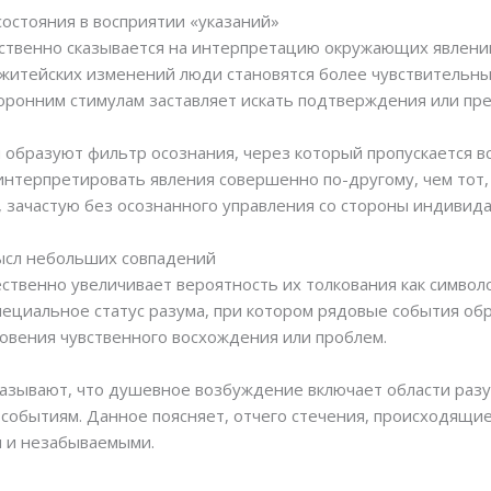
остояния в восприятии «указаний»
твенно сказывается на интерпретацию окружающих явлений.
житейских изменений люди становятся более чувствительны
оронним стимулам заставляет искать подтверждения или пр
образуют фильтр осознания, через который пропускается в
интерпретировать явления совершенно по-другому, чем тот, 
, зачастую без осознанного управления со стороны индивида
мысл небольших совпадений
твенно увеличивает вероятность их толкования как символов
пециальное статус разума, при котором рядовые события об
овения чувственного восхождения или проблем.
азывают, что душевное возбуждение включает области раз
 событиям. Данное поясняет, отчего стечения, происходящ
 и незабываемыми.