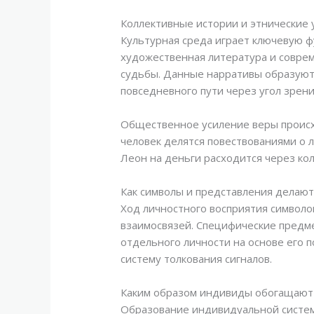
Коллективные истории и этнические 
Культурная среда играет ключевую ф
художественная литература и соврем
судьбы. Данные нарративы образуют
повседневного пути через угол зрен
Общественное усиление веры происх
человек делятся повествованиями о л
Леон на деньги расходится через ко
Как символы и представления делаю
Ход личностного восприятия символ
взаимосвязей. Специфические предме
отдельного личности на основе его
систему толкования сигналов.
Каким образом индивиды обогащают
Образование индивидуальной систем