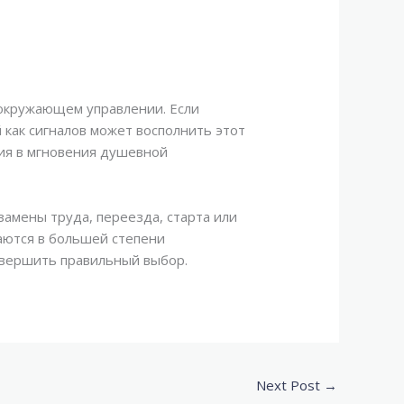
 окружающем управлении. Если
как сигналов может восполнить этот
ия в мгновения душевной
замены труда, переезда, старта или
ются в большей степени
овершить правильный выбор.
Next Post
→