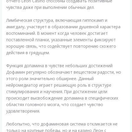
отчего Leon Casino способны создавать позитивные
чувства даже при выполнении обычных дел.
Лимбическая структура, включающая гиппокамп и
амигдалу, участвует в образовании душевной характера
воспоминаний. В момент когда человек достигает
поставленной планки, указанные элементы фиксируют
хорошую связь, что содействует повторению схожего
действия в грядущем.
Функция допамина в чувстве небольших достижений
Дофамин регулярно обозначают веществом радости, но
этого роли значительно обширнее. Данный
нейромедиатор играет решающую роль в структуре
стимулирования и научения. При достижении цели
происходит высвобождение допамина в специфических
областях головного мозга, что создает чувство
удовлетворения.
Любопытно, что дофаминовая система откликается не
только на крупные победы, но и на казино Леон с