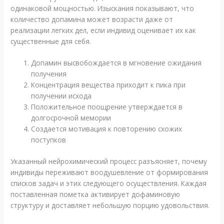
одинаковой мощностью. Изыскания показывают, что
количество допамина может возрасти даже от
реализации легких дел, если индивид оценивает их как
существенные для себя.
Допамин высвобождается в мгновение ожидания
получения
Концентрация вещества приходит к пика при
получении исхода
Положительное поощрение утверждается в
долгосрочной мемории
Создается мотивация к повторению схожих
поступков
Указанный нейрохимический процесс разъясняет, почему
индивиды переживают воодушевление от формирования
списков задач и этих следующего осуществления. Каждая
поставленная пометка активирует дофаминовую
структуру и доставляет небольшую порцию удовольствия.