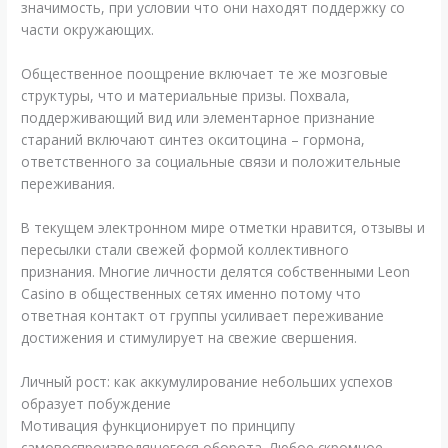
значимость, при условии что они находят поддержку со
части окружающих.
Общественное поощрение включает те же мозговые
структуры, что и материальные призы. Похвала,
поддерживающий вид или элементарное признание
стараний включают синтез окситоцина – гормона,
ответственного за социальные связи и положительные
переживания.
В текущем электронном мире отметки нравится, отзывы и
пересылки стали свежей формой коллективного
признания. Многие личности делятся собственными Leon
Casino в общественных сетях именно потому что
ответная контакт от группы усиливает переживание
достижения и стимулирует на свежие свершения.
Личный рост: как аккумулирование небольших успехов
образует побуждение
Мотивация функционирует по принципу
самовоспроизводящегося оборота. Любое скромное