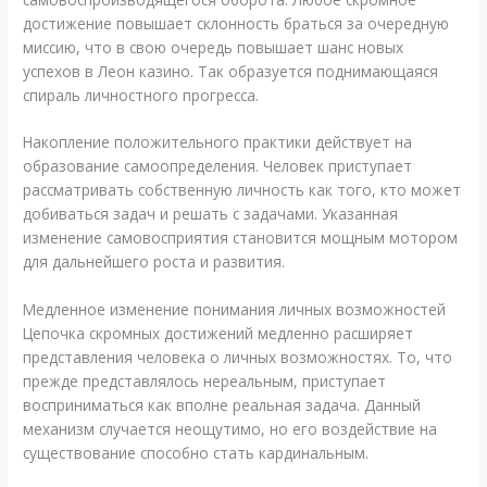
достижение повышает склонность браться за очередную
миссию, что в свою очередь повышает шанс новых
успехов в Леон казино. Так образуется поднимающаяся
спираль личностного прогресса.
Накопление положительного практики действует на
образование самоопределения. Человек приступает
рассматривать собственную личность как того, кто может
добиваться задач и решать с задачами. Указанная
изменение самовосприятия становится мощным мотором
для дальнейшего роста и развития.
Медленное изменение понимания личных возможностей
Цепочка скромных достижений медленно расширяет
представления человека о личных возможностях. То, что
прежде представлялось нереальным, приступает
восприниматься как вполне реальная задача. Данный
механизм случается неощутимо, но его воздействие на
существование способно стать кардинальным.