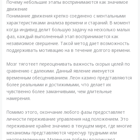
Почему небольшие этапы воспринимаются как значимое
движение
Понимание движения крепко соединено с ментальными
характеристиками анализа времени и стараний. В момент
когда индивид делит большую задачу на несколько малых
фаз, каждый выполненный этап воспринимается как
независимое свершение. Такой метод дает возможность
поддерживать мотивацию на в течение долгого времени.
Мозг тяготеет переоценивать важность скорых целей по
сравнению с далекими. Данный явление именуется
временным обесцениванием. Леон казино представляются
более реальными и достижимыми, что делает их
чувственно более заманчивыми, чем длительные
намерения.
Помимо этого, окончание любого фазы предоставляет
личности переживание управления над положением. Это
переживание крайне значимо в текущем мире, где многие
механизмы представляются чересчур трудными или
неопределенными. Маленькие победы воскрешают