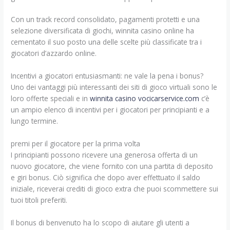
Con un track record consolidato, pagamenti protetti e una
selezione diversificata di giochi, winnita casino online ha
cementato il suo posto una delle scelte più classificate tra i
giocatori d’azzardo online.
Incentivi a giocatori entusiasmanti: ne vale la pena i bonus?
Uno dei vantaggi più interessanti dei siti di gioco virtuali sono le
loro offerte speciali e in
winnita casino vocicarservice.com
c’è
un ampio elenco di incentivi per i giocatori per principianti e a
lungo termine.
premi per il giocatore per la prima volta
I principianti possono ricevere una generosa offerta di un
nuovo giocatore, che viene fornito con una partita di deposito
e giri bonus. Ciò significa che dopo aver effettuato il saldo
iniziale, riceverai crediti di gioco extra che puoi scommettere sui
tuoi titoli preferiti.
Il bonus di benvenuto ha lo scopo di aiutare gli utenti a