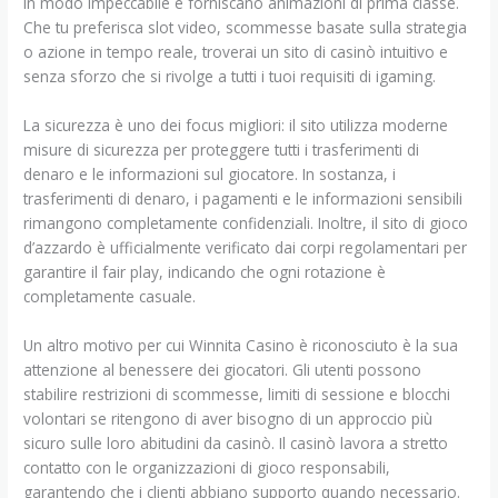
in modo impeccabile e forniscano animazioni di prima classe.
Che tu preferisca slot video, scommesse basate sulla strategia
o azione in tempo reale, troverai un sito di casinò intuitivo e
senza sforzo che si rivolge a tutti i tuoi requisiti di igaming.
La sicurezza è uno dei focus migliori: il sito utilizza moderne
misure di sicurezza per proteggere tutti i trasferimenti di
denaro e le informazioni sul giocatore. In sostanza, i
trasferimenti di denaro, i pagamenti e le informazioni sensibili
rimangono completamente confidenziali. Inoltre, il sito di gioco
d’azzardo è ufficialmente verificato dai corpi regolamentari per
garantire il fair play, indicando che ogni rotazione è
completamente casuale.
Un altro motivo per cui Winnita Casino è riconosciuto è la sua
attenzione al benessere dei giocatori. Gli utenti possono
stabilire restrizioni di scommesse, limiti di sessione e blocchi
volontari se ritengono di aver bisogno di un approccio più
sicuro sulle loro abitudini da casinò. Il casinò lavora a stretto
contatto con le organizzazioni di gioco responsabili,
garantendo che i clienti abbiano supporto quando necessario.