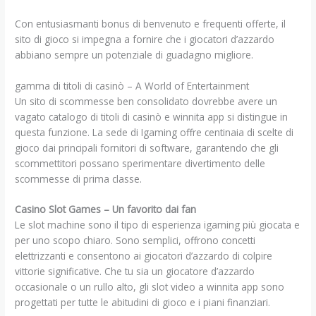
Con entusiasmanti bonus di benvenuto e frequenti offerte, il
sito di gioco si impegna a fornire che i giocatori d’azzardo
abbiano sempre un potenziale di guadagno migliore.
gamma di titoli di casinò – A World of Entertainment
Un sito di scommesse ben consolidato dovrebbe avere un
vagato catalogo di titoli di casinò e winnita app si distingue in
questa funzione. La sede di Igaming offre centinaia di scelte di
gioco dai principali fornitori di software, garantendo che gli
scommettitori possano sperimentare divertimento delle
scommesse di prima classe.
Casino Slot Games – Un favorito dai fan
Le slot machine sono il tipo di esperienza igaming più giocata e
per uno scopo chiaro. Sono semplici, offrono concetti
elettrizzanti e consentono ai giocatori d’azzardo di colpire
vittorie significative. Che tu sia un giocatore d’azzardo
occasionale o un rullo alto, gli slot video a winnita app sono
progettati per tutte le abitudini di gioco e i piani finanziari.