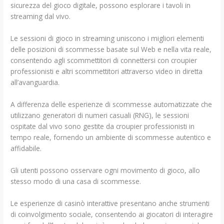
sicurezza del gioco digitale, possono esplorare i tavoli in
streaming dal vivo.
Le sessioni di gioco in streaming uniscono i migliori elementi
delle posizioni di scommesse basate sul Web e nella vita reale,
consentendo agli scommettitori di connettersi con croupier
professionisti e altri scommettitori attraverso video in diretta
all’avanguardia.
A differenza delle esperienze di scommesse automatizzate che
utilizzano generatori di numeri casuali (RNG), le sessioni
ospitate dal vivo sono gestite da croupier professionisti in
tempo reale, fornendo un ambiente di scommesse autentico e
affidabile.
Gli utenti possono osservare ogni movimento di gioco, allo
stesso modo di una casa di scommesse.
Le esperienze di casinò interattive presentano anche strumenti
di coinvolgimento sociale, consentendo ai giocatori di interagire