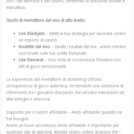
con i fan dell’host e del casinò, rendendo la sessione sociale e
interattiva.
Giochi di rivenditore dal vivo di alto livello:
Live Blackjack
– Metti la tua strategia per lavorare contro
un esperto di casinò.
Roulette dal vivo
– Goditi i risultati del live -action mentre
scommetti sulle tue scelte fortunate.
Live Baccarat
– Una sfida di scommesse frenetica con
stili di gioco emozionanti.
Le esperienze del rivenditore di streaming offrono
un’esperienza di gioco autentica, rendendole una selezione di
riferimento tra i giocatori d’azzardo che cercano interazioni ad
alta energia e sincrona.
Supporto per il casinò affidabile – Aiuto affidabile quando ne
hai bisogno
Avere un buon assistenza clienti affidabile è importante per
qualsiasi sito di igaming. winnita casino online assicura che i