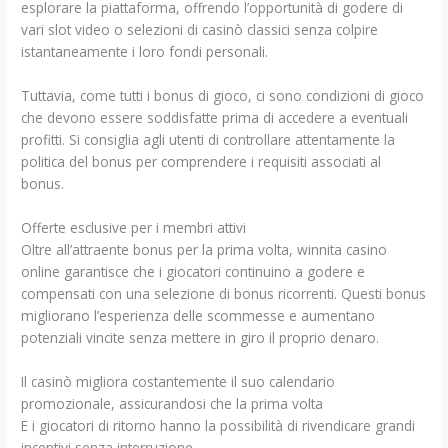
esplorare la piattaforma, offrendo l’opportunità di godere di
vari slot video o selezioni di casinò classici senza colpire
istantaneamente i loro fondi personali.
Tuttavia, come tutti i bonus di gioco, ci sono condizioni di gioco
che devono essere soddisfatte prima di accedere a eventuali
profitti. Si consiglia agli utenti di controllare attentamente la
politica del bonus per comprendere i requisiti associati al
bonus.
Offerte esclusive per i membri attivi
Oltre all’attraente bonus per la prima volta, winnita casino
online garantisce che i giocatori continuino a godere e
compensati con una selezione di bonus ricorrenti. Questi bonus
migliorano l’esperienza delle scommesse e aumentano
potenziali vincite senza mettere in giro il proprio denaro.
Il casinò migliora costantemente il suo calendario
promozionale, assicurandosi che la prima volta
E i giocatori di ritorno hanno la possibilità di rivendicare grandi
incentivi senza interruzione.