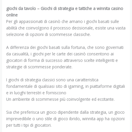
giochi da tavolo – Giochi di strategia e tattiche a winnita casino
online
Per gli appassionati di casinò che amano i giochi basati sulle
abilità che coinvolgono il processo decisionale, esiste una vasta
selezione di opzioni di scommesse classiche.
A differenza dei giochi basati sulla fortuna, che sono governati
da casualità, i giochi per le carte dei casinò consentono ai
giocatori di forma di successo attraverso scelte intelligenti e
strategie di scommesse ponderate.
I giochi di strategia classici sono una caratteristica
fondamentale di qualsiasi sito di igaming, in piattaforme digitali
e in luoghi terrestri e forniscono
Un ambiente di scommesse più coinvolgente ed eccitante.
Sia che preferisca un gioco dipendente dalla strategia, un gioco
imprevedibile o uno stile di gioco ibrido, winnita app ha opzioni
per tutti i tipi di giocatori.