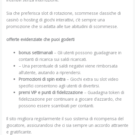
Sia che preferisca slot di rotazione, scommesse classiche di
casinò o hosting di giochi interattivi, c’è sempre una
promozione che si adatta alle tue abitudini di scommesse.
offerte evidenziate che puoi goderti
bonus settimanali
– Gli utenti possono guadagnare in
contanti di ricarica sui saldi ricaricati.
– Una percentuale di saldi negativi viene rimborsata
all’utente, aiutando a riprendersi.
Promozioni di spin extra
– Giochi extra su slot video
specifici consentono agli utenti di divertirsi.
premi VIP e punti di fidelizzazione
– Guadagna token di
fidelizzazione per continuare a giocare d’azzardo, che
possono essere scambiati per contanti.
Il sito migliora regolarmente il suo sistema di ricompensa del
giocatore, assicurandosi che ci sia sempre un accordo attraente
e gratificante.