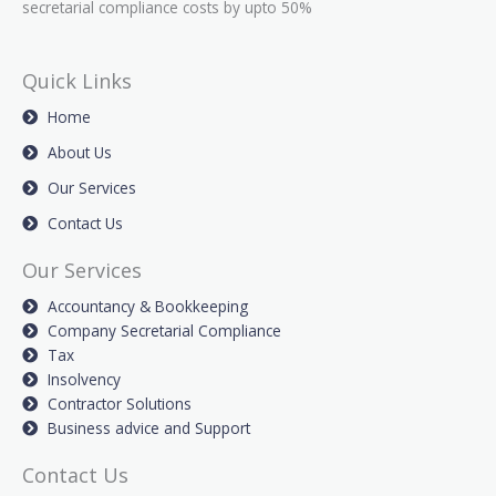
secretarial compliance costs by upto 50%
Quick Links
Home
About Us
Our Services
Contact Us
Our Services
Accountancy & Bookkeeping
Company Secretarial Compliance
Tax
Insolvency
Contractor Solutions
Business advice and Support
Contact Us