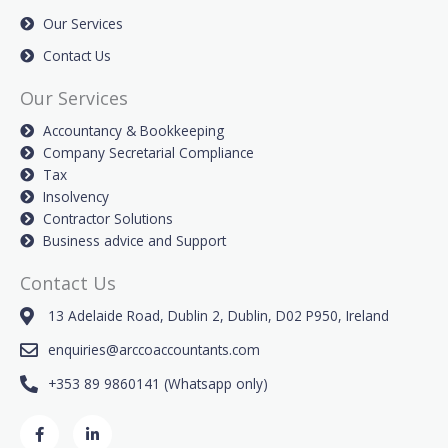
Our Services
Contact Us
Our Services
Accountancy & Bookkeeping
Company Secretarial Compliance
Tax
Insolvency
Contractor Solutions
Business advice and Support
Contact Us
13 Adelaide Road, Dublin 2, Dublin, D02 P950, Ireland
enquiries@arccoaccountants.com
+353 89 9860141 (Whatsapp only)
F
L
a
i