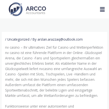
Skip
Men
to
content
/
Uncategorized
/ By
arslan.arazzaq@outlook.com
nv casino – Ihr ultimatives Ziel für Casino und Wettenperfektion
nv casino ist eine führende Plattform in der Online -Glücksspiel
Arena, die Casino -Fans und Sportspielern gleichermaßen ein
unvergleichliches Erlebnis bietet. Als etablierter Name in der
Glücksspielwelt liefert nvcasino eine umfangreiche Auswahl an
Casino -Spielen mit Slots, Tischspielen, Live -Händlern und
mehr, die sich mit den Wünschen jedes Spielers befassen.
Außerdem umfasst die Plattform einen umfassenden
Sportwettenabschnitt, der beliebte Ligen und einzigartige
Märkte umfasst, um alle Wettanforderungen zu befriedigen.
Funktionsweise unter einer autorisierten und