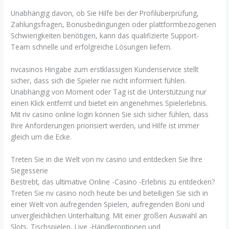
Unabhängig davon, ob Sie Hilfe bei der Profilüberprüfung,
Zahlungsfragen, Bonusbedingungen oder plattformbezogenen
Schwierigkeiten benötigen, kann das qualifizierte Support-
Team schnelle und erfolgreiche Lösungen liefern.
nvcasinos Hingabe zum erstklassigen Kundenservice stellt
sicher, dass sich die Spieler nie nicht informiert fühlen.
Unabhängig von Moment oder Tag ist die Unterstützung nur
einen Klick entfernt und bietet ein angenehmes Spielerlebnis.
Mit nv casino online login können Sie sich sicher fühlen, dass
Ihre Anforderungen priorisiert werden, und Hilfe ist immer
gleich um die Ecke.
Treten Sie in die Welt von nv casino und entdecken Sie Ihre
Siegesserie
Bestrebt, das ultimative Online -Casino -Erlebnis zu entdecken?
Treten Sie nv casino noch heute bei und beteiligen Sie sich in
einer Welt von aufregenden Spielen, aufregenden Boni und
unvergleichlichen Unterhaltung. Mit einer großen Auswahl an
Slots, Tischspielen, Live -Händleroptionen und