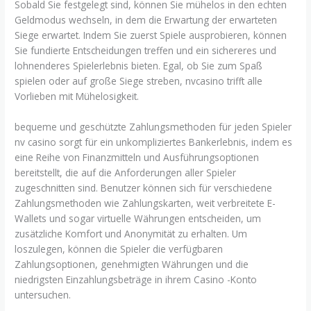
Sobald Sie festgelegt sind, können Sie mühelos in den echten
Geldmodus wechseln, in dem die Erwartung der erwarteten
Siege erwartet. Indem Sie zuerst Spiele ausprobieren, können
Sie fundierte Entscheidungen treffen und ein sichereres und
lohnenderes Spielerlebnis bieten. Egal, ob Sie zum Spaß
spielen oder auf große Siege streben, nvcasino trifft alle
Vorlieben mit Mühelosigkeit.
bequeme und geschützte Zahlungsmethoden für jeden Spieler
nv casino sorgt für ein unkompliziertes Bankerlebnis, indem es
eine Reihe von Finanzmitteln und Ausführungsoptionen
bereitstellt, die auf die Anforderungen aller Spieler
zugeschnitten sind. Benutzer können sich für verschiedene
Zahlungsmethoden wie Zahlungskarten, weit verbreitete E-
Wallets und sogar virtuelle Währungen entscheiden, um
zusätzliche Komfort und Anonymität zu erhalten. Um
loszulegen, können die Spieler die verfügbaren
Zahlungsoptionen, genehmigten Währungen und die
niedrigsten Einzahlungsbeträge in ihrem Casino -Konto
untersuchen.