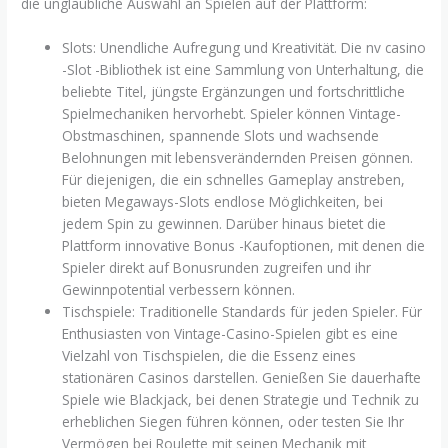
die unglaubliche Auswahl an Spielen auf der Plattform:
Slots: Unendliche Aufregung und Kreativität. Die nv casino
-Slot -Bibliothek ist eine Sammlung von Unterhaltung, die
beliebte Titel, jüngste Ergänzungen und fortschrittliche
Spielmechaniken hervorhebt. Spieler können Vintage-
Obstmaschinen, spannende Slots und wachsende
Belohnungen mit lebensverändernden Preisen gönnen.
Für diejenigen, die ein schnelles Gameplay anstreben,
bieten Megaways-Slots endlose Möglichkeiten, bei
jedem Spin zu gewinnen. Darüber hinaus bietet die
Plattform innovative Bonus -Kaufoptionen, mit denen die
Spieler direkt auf Bonusrunden zugreifen und ihr
Gewinnpotential verbessern können.
Tischspiele: Traditionelle Standards für jeden Spieler. Für
Enthusiasten von Vintage-Casino-Spielen gibt es eine
Vielzahl von Tischspielen, die die Essenz eines
stationären Casinos darstellen. Genießen Sie dauerhafte
Spiele wie Blackjack, bei denen Strategie und Technik zu
erheblichen Siegen führen können, oder testen Sie Ihr
Vermögen bei Roulette mit seinen Mechanik mit