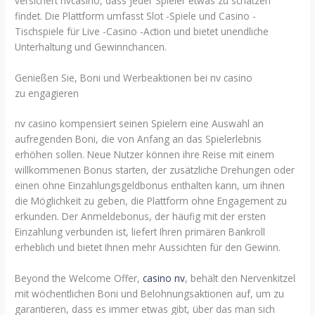
versichert nvcasino, dass jeder Spieler etwas zu schätzen
findet. Die Plattform umfasst Slot -Spiele und Casino -
Tischspiele für Live -Casino -Action und bietet unendliche
Unterhaltung und Gewinnchancen.
Genießen Sie, Boni und Werbeaktionen bei nv casino
zu engagieren
nv casino kompensiert seinen Spielern eine Auswahl an
aufregenden Boni, die von Anfang an das Spielerlebnis
erhöhen sollen. Neue Nutzer können ihre Reise mit einem
willkommenen Bonus starten, der zusätzliche Drehungen oder
einen ohne Einzahlungsgeldbonus enthalten kann, um ihnen
die Möglichkeit zu geben, die Plattform ohne Engagement zu
erkunden. Der Anmeldebonus, der häufig mit der ersten
Einzahlung verbunden ist, liefert Ihren primären Bankroll
erheblich und bietet Ihnen mehr Aussichten für den Gewinn.
Beyond the Welcome Offer,
casino nv
, behält den Nervenkitzel
mit wöchentlichen Boni und Belohnungsaktionen auf, um zu
garantieren, dass es immer etwas gibt, über das man sich