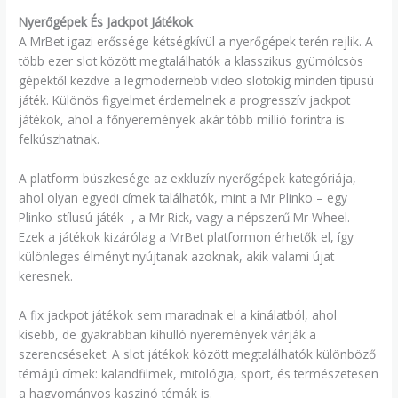
Nyerőgépek És Jackpot Játékok
A MrBet igazi erőssége kétségkívül a nyerőgépek terén rejlik. A
több ezer slot között megtalálhatók a klasszikus gyümölcsös
gépektől kezdve a legmodernebb video slotokig minden típusú
játék. Különös figyelmet érdemelnek a progresszív jackpot
játékok, ahol a főnyeremények akár több millió forintra is
felkúszhatnak.
A platform büszkesége az exkluzív nyerőgépek kategóriája,
ahol olyan egyedi címek találhatók, mint a Mr Plinko – egy
Plinko-stílusú játék -, a Mr Rick, vagy a népszerű Mr Wheel.
Ezek a játékok kizárólag a MrBet platformon érhetők el, így
különleges élményt nyújtanak azoknak, akik valami újat
keresnek.
A fix jackpot játékok sem maradnak el a kínálatból, ahol
kisebb, de gyakrabban kihulló nyeremények várják a
szerencséseket. A slot játékok között megtalálhatók különböző
témájú címek: kalandfilmek, mitológia, sport, és természetesen
a hagyományos kaszinó témák is.