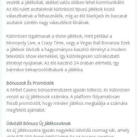
vezetik a játékokat, akikkel valós időben lehet kommunikálni.
Az élő rulett asztaloknál különböző típusú játékok közül
választhatnak a felhasználók, míg az élő blackjack és baccarat
asztalok szintén nagy választékot kínálnak.
Különösen izgalmasak a show-játékok, mint például a
Monopoly Live, a Crazy Time, vagy a Vegas Ball Bonanza. Ezek
a játékok ötvözik a hagyományos kaszinó élményt a modern
televíziós show elemekkel, így különlegesen szórakoztató
élményt nyújtanak. Az élő kaszinó 24 órában elérhető, így
bármikor bekapcsolódhatunk a játékba.
Bónuszok És Promóciók
A MrBet Casino bónuszrendszere igazán bőkezű, és különösen
vonzó az új játékosok számára. A platform folyamatosan
frissíti promócióit, hogy minden játékos megtalálja a számára
megfelelő ajánlatot.
Üdvözlő Bónusz Új Játékosoknak
Az új játékosokra igazán nagylelkű üdvözlő csomag vár, amely
akár 875 000 forint értékű lehet. Ez az összeg azonban