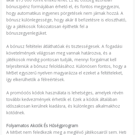
bónuszpénz formájában érhető el, és fontos megjegyezni,
hogy automatikus ingyenes pörgetések nem járnak hozzá. A
bónusz különlegessége, hogy akár 8 befizetésre is elosztható,
így a játékosok fokozatosan építhetik fel a
bónuszegyenlegüket.
A bónusz feltételei átláthatóak és tisztességesek. A fogadási
követelmények világosan meg vannak határozva, és a
játékosok mindig pontosan tudják, mennyi forgalmat kell
teljesíteniük a bónusz feloldásához. Különösen fontos, hogy a
MrBet egyszerű nyelven magyarázza el ezeket a feltételeket,
így elkerülhetők a félreértések.
A promóciós kódok használata is lehetséges, amelyek révén
további kedvezmények érhetők el. Ezek a kódok általában
időszakosan kerülnek kiadásra, és különleges alkalmakhoz
kötődnek.
Folyamatos Akciók És Hűségprogram
A MrBet nem feledkezik meg a meglévő játékosairól sem. Heti