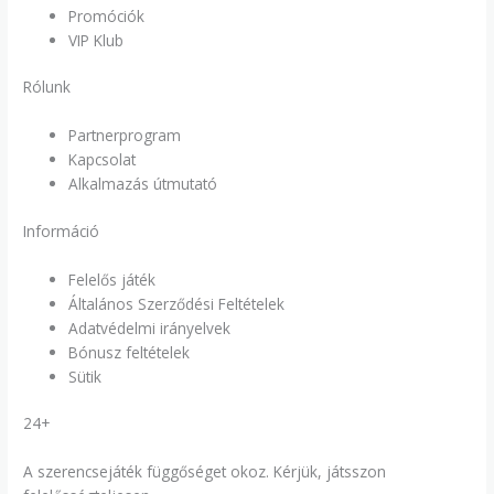
Promóciók
VIP Klub
Rólunk
Partnerprogram
Kapcsolat
Alkalmazás útmutató
Információ
Felelős játék
Általános Szerződési Feltételek
Adatvédelmi irányelvek
Bónusz feltételek
Sütik
24+
A szerencsejáték függőséget okoz. Kérjük, játsszon