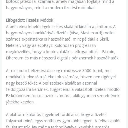
biztosít játékosai számára, amely magában foglalja mind a
hagyományos, mind a modern fizetési módokat.
Elfogadott Fizetési Módok
A befizetési lehetőségek széles skáláját kínálja a platform. A
hagyományos bankkártyás fizetés (Visa, Mastercard) mellett
számos e-pénztárca is használható, mint például a Skrill,
Neteller, vagy az ecoPayz. Különösen progresszív
megközelítés, hogy a kriptovaluták is elfogadottak – Bitcoin,
Ethereum és más népszerű digitális pénznemek használhatók.
A minimum befizetési összeg mindössze 3500 forint, ami
rendkívül kedvező a játékosok számára, hiszen nem igényel
nagy kezdő tőkét. A befizetések általában azonnal
feldolgozásra kerülnek, függetlenül a választott fizetési módtól.
Ez különösen fontos azok számára, akik gyorsan szeretnének
játékba kezdeni.
A platform különös figyelmet fordít arra, hogy a fizetési
folyamat minél egyszerűbb és gyorsabb legyen. A felhasználói
felület intuitív, így még a technológiával kevésbé ismerős