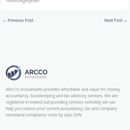
felelősségteljesen
←
Previous Post
Next Post
→
ARCCO Accountants provides affordable and value for money
accountancy, bookkeeping and tax advisory services. We are
registered in Ireland but providing services remotely we can
help you reduce your current accountancy, tax and company
secretarial compliance costs by upto 50%