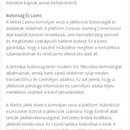
értesítést kapnak annak befejezéséről.
Biztonság És Licenc
A MrBet Casino komolyan veszi a játékosok biztonságát és
adatainak védelmét. A platform Curacao Gaming Commission
által kiadott licenccel rendelkezik, ami nemzetközileg elismert
és megbízható szabályozói hátteret biztosít. Ez a licenc
garantálja, hogy a kaszinó működése megfelel a nemzetközi
sztandardoknak és rendszeres ellenőrzés alatt áll.
A technikai biztonság terén modern SSL titkosítási technológiát
alkalmaznak, amely bank szintű védelmet nyújt minden
tranzakcióhoz és személyes adathoz. Ez azt jelenti, hogy a
játékosok pénzügyi információi és személyes adatai teljes
mértékben védettek a külső támadásoktól.
A felelős játék elveit is komolyan veszi a platform. Különböző
eszközöket biztosít a játékosok számára, hogy kontroll alatt
tartsák játéktevékenységüket: befizetési limitek beállítása,
játékidő korlátozása, és szünet tartása funkciókat is kínál. A