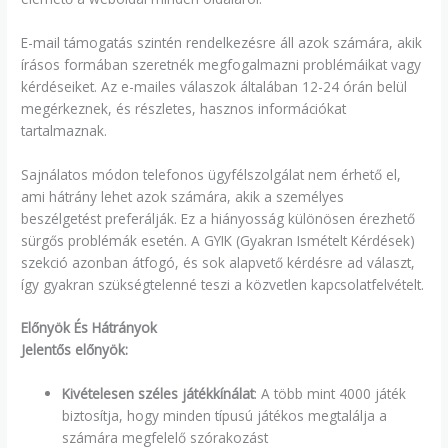
E-mail támogatás szintén rendelkezésre áll azok számára, akik
írásos formában szeretnék megfogalmazni problémáikat vagy
kérdéseiket. Az e-mailes válaszok általában 12-24 órán belül
megérkeznek, és részletes, hasznos információkat
tartalmaznak.
Sajnálatos módon telefonos ügyfélszolgálat nem érhető el,
ami hátrány lehet azok számára, akik a személyes
beszélgetést preferálják. Ez a hiányosság különösen érezhető
sürgős problémák esetén. A GYIK (Gyakran Ismételt Kérdések)
szekció azonban átfogó, és sok alapvető kérdésre ad választ,
így gyakran szükségtelenné teszi a közvetlen kapcsolatfelvételt.
Előnyök És Hátrányok
Jelentős előnyök:
Kivételesen széles játékkínálat
: A több mint 4000 játék
biztosítja, hogy minden típusú játékos megtalálja a
számára megfelelő szórakozást