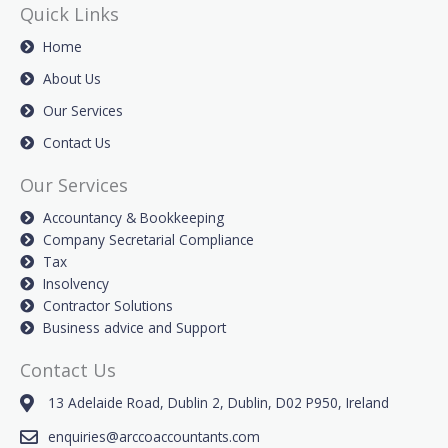
Quick Links
Home
About Us
Our Services
Contact Us
Our Services
Accountancy & Bookkeeping
Company Secretarial Compliance
Tax
Insolvency
Contractor Solutions
Business advice and Support
Contact Us
13 Adelaide Road, Dublin 2, Dublin, D02 P950, Ireland
enquiries@arccoaccountants.com