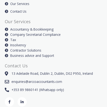
Our Services
Contact Us
Our Services
Accountancy & Bookkeeping
Company Secretarial Compliance
Tax
Insolvency
Contractor Solutions
Business advice and Support
Contact Us
13 Adelaide Road, Dublin 2, Dublin, D02 P950, Ireland
enquiries@arccoaccountants.com
+353 89 9860141 (Whatsapp only)
F
L
a
i
c
n