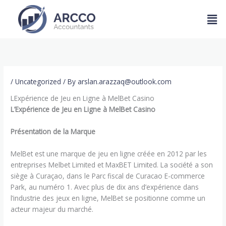
Skip
Men
to
content
/
Uncategorized
/ By
arslan.arazzaq@outlook.com
LExpérience de Jeu en Ligne à MelBet Casino
L’Expérience de Jeu en Ligne à MelBet Casino
Présentation de la Marque
MelBet est une marque de jeu en ligne créée en 2012 par les
entreprises Melbet Limited et MaxBET Limited. La société a son
siège à Curaçao, dans le Parc fiscal de Curacao E-commerce
Park, au numéro 1. Avec plus de dix ans d’expérience dans
l’industrie des jeux en ligne, MelBet se positionne comme un
acteur majeur du marché.