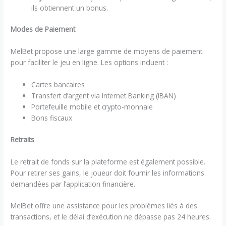
ils obtiennent un bonus.
Modes de Paiement
MelBet propose une large gamme de moyens de paiement
pour faciliter le jeu en ligne. Les options incluent :
Cartes bancaires
Transfert d’argent via Internet Banking (IBAN)
Portefeuille mobile et crypto-monnaie
Bons fiscaux
Retraits
Le retrait de fonds sur la plateforme est également possible.
Pour retirer ses gains, le joueur doit fournir les informations
demandées par l’application financière.
MelBet offre une assistance pour les problèmes liés à des
transactions, et le délai d’exécution ne dépasse pas 24 heures.