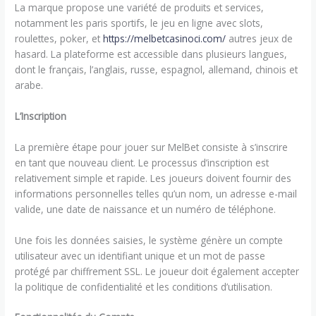
La marque propose une variété de produits et services,
notamment les paris sportifs, le jeu en ligne avec slots,
roulettes, poker, et
https://melbetcasinoci.com/
autres jeux de
hasard. La plateforme est accessible dans plusieurs langues,
dont le français, l’anglais, russe, espagnol, allemand, chinois et
arabe.
L’Inscription
La première étape pour jouer sur MelBet consiste à s’inscrire
en tant que nouveau client. Le processus d’inscription est
relativement simple et rapide. Les joueurs doivent fournir des
informations personnelles telles qu’un nom, un adresse e-mail
valide, une date de naissance et un numéro de téléphone.
Une fois les données saisies, le système génère un compte
utilisateur avec un identifiant unique et un mot de passe
protégé par chiffrement SSL. Le joueur doit également accepter
la politique de confidentialité et les conditions d’utilisation.