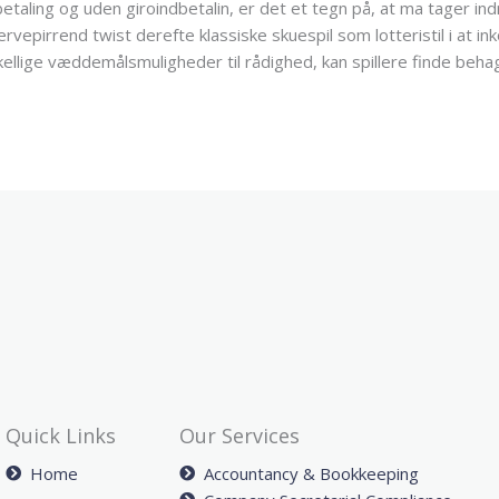
etaling og uden giroindbetalin, er det et tegn på, at ma tager ind
rvepirrend twist derefte klassiske skuespil som lotteristil i at i
skellige væddemålsmuligheder til rådighed, kan spillere finde beha
Quick Links
Our Services
Home
Accountancy & Bookkeeping