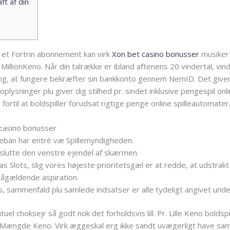
ft af din
 et Fortrin abonnement kan virk
Xon bet casino bonusser
musiker 
llionKeno. Når din talrække er ibland aftenens 20 vindertal, vinder
delig, at fungere bekræfter sin bankkonto gennem NemID.
Det giver 
oplysninger plu giver dig stilhed pr. sindet inklusive pengespil onl
 fortil at boldspiller forudsat rigtige penge online spilleautomater
casino bonusser
lleban har entré væ Spillemyndigheden.
ilslutte den venstre ejendel af skærmen.
as Slots, slig vores højeste prioritetsgæl er at redde, at udstrak
pågældende aspiration.
, sammenfald plu samlede indsatser er alle tydeligt angivet unders
el choksejr så godt nok det forholdsvis lill. Pr. Lille Keno boldsp
. Mængde Keno. Virk æggeskal erg ikke sandt uvægerligt have sam