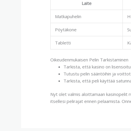
Laite
Matkapuhelin
H
Pöytäkone
S
Tabletti
K
Oikeudenmukaisen Pelin Tarkistaminen
Tarkista, että kasino on lisensoitu 
Tutustu pelin sääntöihin ja voitt
Tarkista, että peli käyttää satun
Nyt olet valmis aloittamaan kasinopelit ru
itsellesi pelirajat ennen pelaamista. Onne