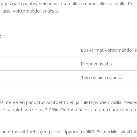
 jos pallo päätyy heidän valitsemalleen numerolle tai värille. Pelis
laisia voittomahdollisuuksia.
t
Epävarmat voittomahdolli
Riippuvuusaltis
Talo on aina edunsa
 vaihtelee eri panostusvaihtoehtojen ja rulettipyörien välillä. Ylei
isessa ruletissa se on 5.26%. On tärkeää ottaa tämä huomioon omia
anostusvaihtoehtojen ja rulettipyörien välillä. Esimerkiksi yksit