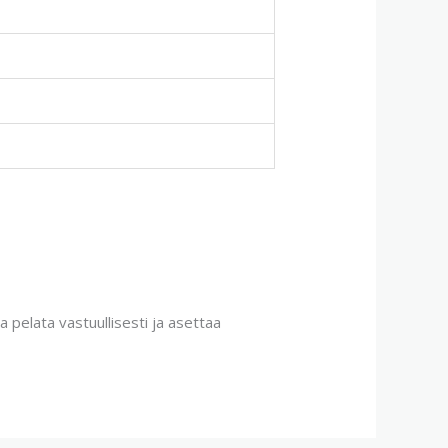
a pelata vastuullisesti ja asettaa