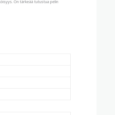
öisyys. On tärkeää tutustua pelin