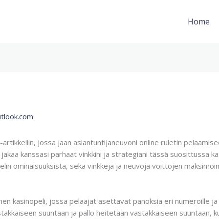
Home
utlook.com
 -artikkeliin, jossa jaan asiantuntijaneuvoni online ruletin pelaamise
jakaa kanssasi parhaat vinkkini ja strategiani tässä suosittussa 
 pelin ominaisuuksista, sekä vinkkejä ja neuvoja voittojen maksimoi
inen kasinopeli, jossa pelaajat asettavat panoksia eri numeroille ja v
takkaiseen suuntaan ja pallo heitetään vastakkaiseen suuntaan, 