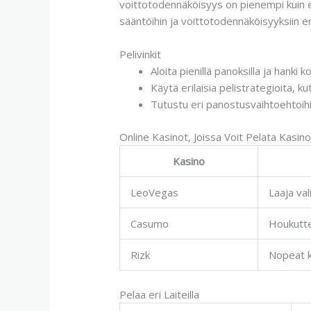
voittotodennäköisyys on pienempi kuin e
sääntöihin ja voittotodennäköisyyksiin 
Pelivinkit
Aloita pienillä panoksilla ja han
Käytä erilaisia pelistrategioita, ku
Tutustu eri panostusvaihtoehtoihi
Online Kasinot, Joissa Voit Pelata Kasino
Kasino
LeoVegas
Laaja val
Casumo
Houkutte
Rizk
Nopeat k
Pelaa eri Laiteilla