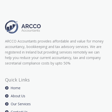
ARCCO Accountants provides affordable and value for money
accountancy, bookkeeping and tax advisory services. We are
registered in Ireland but providing services remotely we can
help you reduce your current accountancy, tax and company
secretarial compliance costs by upto 50%
Quick Links
Home
About Us
Our Services
Contact Us