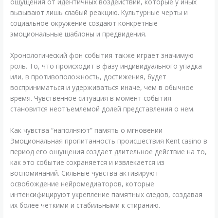
ощущения от идентичных воздействий, которые у иных
вызывают лишь слабый реакцию. Культурные черты и
социальное окружение создают конкретные
эмоциональные шаблоны и предвидения.
Хронологический фон события также играет значимую
роль. То, что происходит в фазу индивидуального упадка
или, в противоположность, достижения, будет
восприниматься и удерживаться иначе, чем в обычное
время. Чувственное ситуация в момент события
становится неотъемлемой долей представления о нем.
Как чувства “наполняют” память о мгновении
Эмоциональная пропитанность происшествия Kent casino в
период его ощущения создает длительное действие на то,
как это событие сохраняется и извлекается из
воспоминаний. Сильные чувства активируют
освобождение нейромедиаторов, которые
интенсифицируют укрепление памятных следов, создавая
их более четкими и стабильными к стиранию.