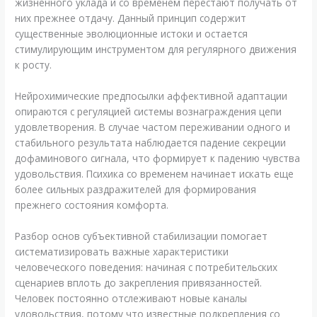
жизненного уклада и со временем перестают получать от
них прежнее отдачу. Данный принцип содержит
существенные эволюционные истоки и остается
стимулирующим инструментом для регулярного движения
к росту.
Нейрохимические предпосылки аффективной адаптации
опираются с регуляцией системы вознаграждения цепи
удовлетворения. В случае частом переживании одного и
стабильного результата наблюдается падение секреции
дофаминового сигнала, что формирует к падению чувства
удовольствия. Психика со временем начинает искать еще
более сильных раздражителей для формирования
прежнего состояния комфорта.
Разбор основ субъективной стабилизации помогает
систематизировать важные характеристики
человеческого поведения: начиная с потребительских
сценариев вплоть до закрепления привязанностей.
Человек постоянно отслеживают новые каналы
удовольствия, потому что известные подкрепления со