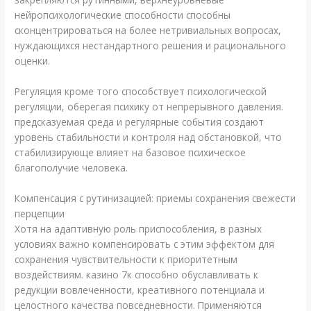
нейропсихологические способности способны
сконцентрироваться на более нетривиальных вопросах,
нуждающихся нестандартного решения и рационального
оценки.
Регуляция кроме того способствует психологической
регуляции, оберегая психику от непрерывного давления.
предсказуемая среда и регулярные события создают
уровень стабильности и контроля над обстановкой, что
стабилизирующе влияет на базовое психическое
благополучие человека.
Компенсация с рутинизацией: приемы сохранения свежести
перцепции
Хотя на адаптивную роль приспособления, в разных
условиях важно компенсировать с этим эффектом для
сохранения чувствительности к приоритетным
воздействиям. казино 7к способно обуславливать к
редукции вовлеченности, креативного потенциала и
целостного качества повседневности. Применяются