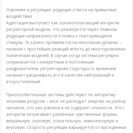
Освоение и регуляция: редукция ответа на привычные
воздействия
Адаптация выступает как основополагающий алгоритм
регуляторной модели, что реализуется через плавном
редукции напряжённости отклика к повторяющиеся
стимулы. 7к казино проявляется на нескольких уровнях –
начиная с простейших реакций вплоть до многоуровневых
психических моделей. В случае когда система регулярно
соприкасается с конкретным и постоянным
раздражителем, регуляторная структура со временем
начинает расценивать его в качестве нейтральный и
второстепенный.
Приспособительные системы действуют по алгоритму
экономии ресурсов – мозг не расходует энергию на разбор
сигналов, что уже усвоена и не содержит опасности. Этот
алгоритм затрагивает различные чувственные формы:
визуальную, слуховую, осязательную, хемосенсорную и
вкусовую. Скорость регуляции варьируется от врождённых