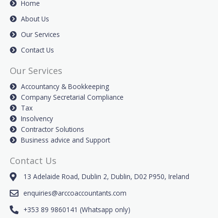
Home
About Us
Our Services
Contact Us
Our Services
Accountancy & Bookkeeping
Company Secretarial Compliance
Tax
Insolvency
Contractor Solutions
Business advice and Support
Contact Us
13 Adelaide Road, Dublin 2, Dublin, D02 P950, Ireland
enquiries@arccoaccountants.com
+353 89 9860141 (Whatsapp only)