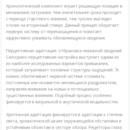
Хронологический компонент играет решающую позицию в
механизмах затухания. Чем значительнее срока проходит
с периода стартового влияния, тем тусклее выглядит
отклик на вторичный стимул. Данный принцип оберегает
нервную систему от перенасыщения и помогает
эффективно усваивать обновляющуюся сведения.
Перцептивная адаптация: отбраковка неважной сведений
Сенсорико-перцептивная настройка выступает одним из
из наиболее исследованных вариантов привыкания,
который затрагивает основные структуры ощущений. 7к
казино обеспечивает нервной системе отсеивать
постоянные или незаметно меняющиеся раздражители,
направляя внимание на новых и потенциально
существенных влияниях. Подобный процесс особенно
фиксируется в визуальной и акустической модальностях.
Зрительная адаптация фиксируется в адаптации к степени
света, хроматической шкале окружающейся обстановки и
устойчивым объектам в секторе обзора. Рецепторы глаза