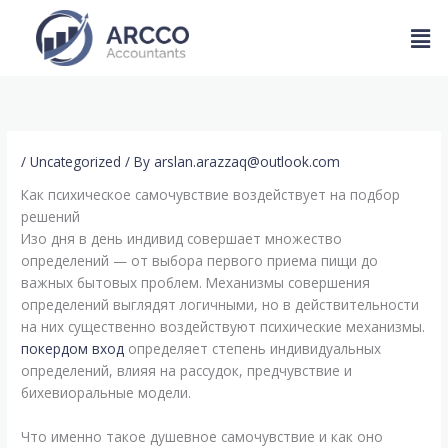
Skip
Men
to
content
/
Uncategorized
/ By
arslan.arazzaq@outlook.com
Как психическое самочувствие воздействует на подбор
решений
Изо дня в день индивид совершает множество
определений — от выбора первого приема пищи до
важных бытовых проблем. Механизмы совершения
определений выглядят логичными, но в действительности
на них существенно воздействуют психические механизмы.
покердом вход
определяет степень индивидуальных
определений, влияя на рассудок, предчувствие и
бихевиоральные модели.
Что именно такое душевное самочувствие и как оно