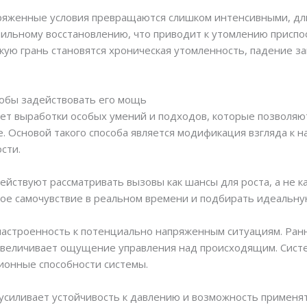
пряженные условия превращаются слишком интенсивными, дл
вильному восстановлению, что приводит к утомлению присп
ую грань становятся хроническая утомленность, падение за
тобы задействовать его мощь
ет выработки особых умений и подходов, которые позволяю
. Основой такого способа является модификация взгляда к 
сти.
йствуют рассматривать вызовы как шансы для роста, а не ка
ое самочувствие в реальном времени и подбирать идеальну
настроенность к потенциально напряженным ситуациям. Ран
увеличивает ощущение управления над происходящим. Систе
ионные способности системы.
усиливает устойчивость к давлению и возможность применят