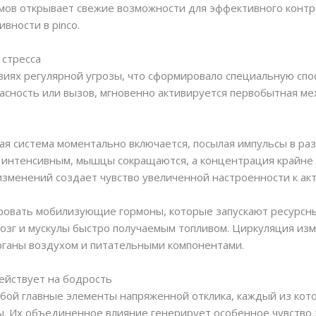
мов открывает свежие возможности для эффективного контр
ности в pinco.
 стресса
виях регулярной угрозы, что сформировало специальную спос
асность или вызов, мгновенно активируется первобытная ме
ная система моментально включается, посылая импульсы в ра
 интенсивным, мышцы сокращаются, а концентрация крайне 
изменений создает чувство увеличенной настроенности к акт
овать мобилизующие гормоны, которые запускают ресурсны
мозг и мускулы быстро получаемым топливом. Циркуляция из
ганы воздухом и питательными компонентами.
ействует на бодрость
обой главные элементы напряженной отклика, каждый из ко
ы. Их объединенное влияние генерирует особенное чувство 