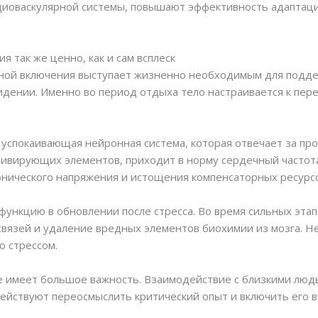
диоваскулярной системы, повышают эффективность адаптац
 так же ценно, как и сам всплеск
нной включения выступает жизненно необходимым для подде
дении. Именно во период отдыха тело настраивается к пер
 успокаивающая нейронная система, которая отвечает за пр
тивирующих элементов, приходит в норму сердечный частот
нического напряжения и истощения компенсаторных ресурсо
функцию в обновлении после стресса. Во время сильных эта
вязей и удаление вредных элементов биохимии из мозга. Н
о стрессом.
 имеет большое важность. Взаимодействие с близкими людь
йствуют переосмыслить критический опыт и включить его в