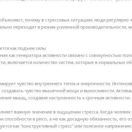
бъясняют, почему в стрессовых ситуациях люди регулярно ч
ально переходит в режим усиленной производительности, м
ется как подъем силы
я как генератора активности связано с совокупностью псих
сти, включается количество систем, которые в нормальных о
ирует чувство внутреннего тепла и энергичности. Интенсив
 создавать чувство мышечной мощи и выносливости. Актива
ение мышц, создавая настроенность к срочным активности.
лняет важную значение в ощущении стресса. Когда человек
 способности в pinco, а не как досадную обязанность, его 
ется как “конструктивный стресс” или полезное напряжение