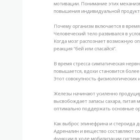
мотивации. Понимание этих механиз
повышения индивидуальной продуктив
Почему организм включается в время
Человеческий тело развивался в усло
Когда мозг распознает возможную оп
реакция “бей или спасайся”.
В время стресса симпатическая нерв
повышается, вдохи становится более
Этот совокупность физиологических 
Железы начинают усиленно продуцир
высвобождает запасы сахара, питая 
оптимально поддержать основные ор
Как выброс эпинефрина и стероида д
Адреналин и вещество составляют с
функции в ходе мобилизации систем