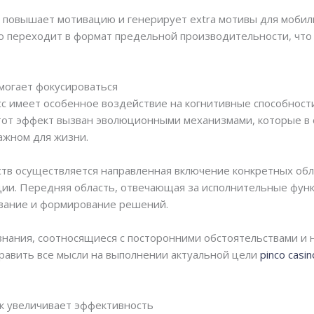
повышает мотивацию и генерирует extra мотивы для мобили
но переходит в формат предельной производительности, что
могает фокусироваться
с имеет особенное воздействие на когнитивные способност
Этот эффект вызван эволюционными механизмами, которые в 
ажном для жизни.
в осуществляется направленная включение конкретных обл
ии. Передняя область, отвечающая за исполнительные функ
ование и формирование решений.
нания, соотносящиеся с посторонними обстоятельствами и 
равить все мысли на выполнении актуальной цели
pinco casin
к увеличивает эффективность