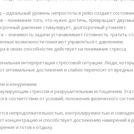
 – идеальный уровень непростоты в pinko создает состояние
в – понимание того, что нужно достичь, превращает двусмы
осрочный давление стимулирует, долгосрочный утомляет.
 – значимость задачи устанавливает готовность тратить ст
енные возможности помогают управляться с давлением.
а в своих способностях действует на понимание стресса.
ональная интерпретация стрессовой ситуации. Люди, котор
ают оптимальные достижения и слабее переносят от вредных
ем и изнурением
имулирующим стрессом и разрушительным истощением. Эта г
 в соответствии от условий, положения физического состоя
ется непродолжительностью, контролируемостью и совпаде
ет концентрацию и способствует достижению намерений в p
ение и готов к отдыху.