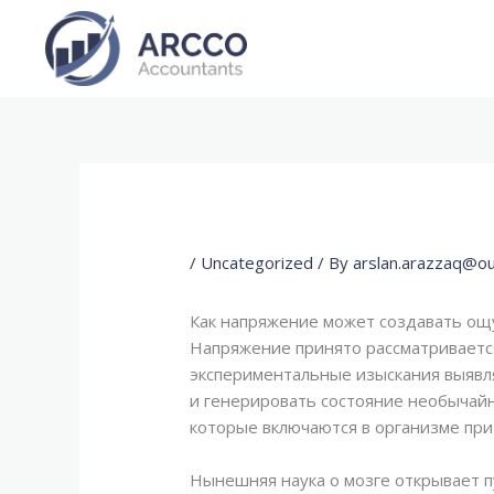
Skip
to
content
/
Uncategorized
/ By
arslan.arazzaq@o
Как напряжение может создавать о
Напряжение принято рассматривается
экспериментальные изыскания выявля
и генерировать состояние необычайн
которые включаются в организме при
Нынешняя наука о мозге открывает п