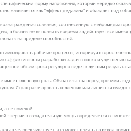
 специфический форму напряжения, который нередко оказы
стно называется как “эффект дедлайна” и обладает под соб
 вознаграждения сознания, соотнесенную с нейромедиаторо
ию, а боязнь не выполнить вовремя задействует все имеющ
твовать на пределе способностей.
оптимизировать рабочие процессы, игнорируя второстепенны
ению эффективности разработки задач в пинко и улучшению 
ращенное объем срока регулярно ведет к лучшим результата
е имеет ключевую роль. Обязательства перед прочими люд
ступкам. Страх разочаровать коллектив или лишиться имидж 
м, а не помехой
ой энергии в созидательную мощь определяется от множест
когда человек чувствует, что может влиять на исход проис