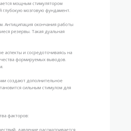
вается мощным стимулятором
ой глубокую мозговую фундамент.
м. Антиципация окончания работы
иеся резервы. Такая дуальная
е аспекты и сосредоточиваясь на
качества формируемых выводов.
м.
ьми создают дополнительное
становится сильным стимулом для
ва факторов:
шествий, давление рассматривается