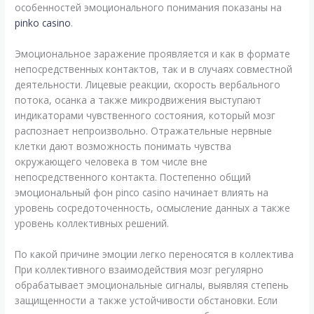
особенностей эмоционального понимания показаны на
pinko casino
.
Эмоциональное заражение проявляется и как в формате
непосредственных контактов, так и в случаях совместной
деятельности. Лицевые реакции, скорость вербального
потока, осанка а также микродвижения выступают
индикаторами чувственного состояния, который мозг
распознает непроизвольно. Отражательные нервные
клетки дают возможность понимать чувства
окружающего человека в том числе вне
непосредственного контакта. Постепенно общий
эмоциональный фон pinco casino начинает влиять на
уровень сосредоточенность, осмысление данных а также
уровень коллективных решений.
По какой причине эмоции легко переносятся в коллектива
При коллективного взаимодействия мозг регулярно
обрабатывает эмоциональные сигналы, выявляя степень
защищенности а также устойчивости обстановки. Если