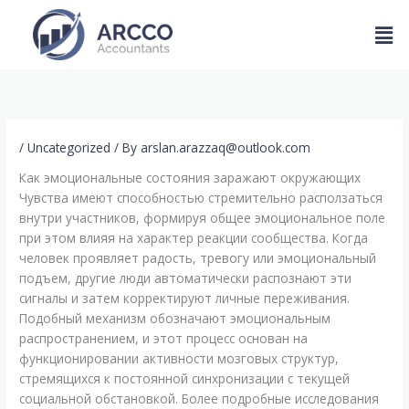
Skip
Men
to
content
/
Uncategorized
/ By
arslan.arazzaq@outlook.com
Как эмоциональные состояния заражают окружающих
Чувства имеют способностью стремительно расползаться
внутри участников, формируя общее эмоциональное поле
при этом влияя на характер реакции сообщества. Когда
человек проявляет радость, тревогу или эмоциональный
подъем, другие люди автоматически распознают эти
сигналы и затем корректируют личные переживания.
Подобный механизм обозначают эмоциональным
распространением, и этот процесс основан на
функционировании активности мозговых структур,
стремящихся к постоянной синхронизации c текущей
социальной обстановкой. Более подробные исследования