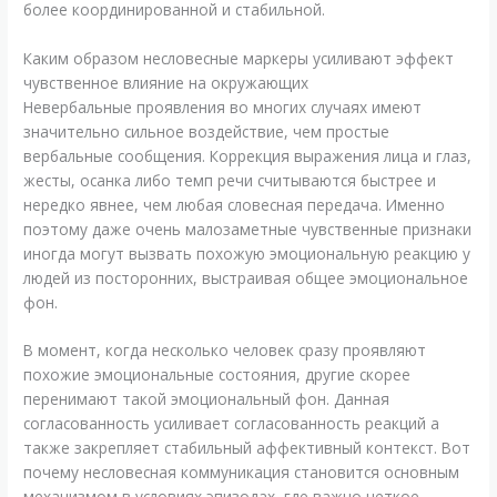
более координированной и стабильной.
Каким образом несловесные маркеры усиливают эффект
чувственное влияние на окружающих
Невербальные проявления во многих случаях имеют
значительно сильное воздействие, чем простые
вербальные сообщения. Коррекция выражения лица и глаз,
жесты, осанка либо темп речи считываются быстрее и
нередко явнее, чем любая словесная передача. Именно
поэтому даже очень малозаметные чувственные признаки
иногда могут вызвать похожую эмоциональную реакцию у
людей из посторонних, выстраивая общее эмоциональное
фон.
В момент, когда несколько человек сразу проявляют
похожие эмоциональные состояния, другие скорее
перенимают такой эмоциональный фон. Данная
согласованность усиливает согласованность реакций а
также закрепляет стабильный аффективный контекст. Вот
почему несловесная коммуникация становится основным
механизмом в условиях эпизодах, где важно четкое