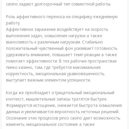
casino задают долгосрочный тип совместной работы.
Роль аффективного переноса на специфику ежедневную
работу
Аффективное заражение воздействует на скорость
выполнения задач, осмысление нагрузки а также
выносливость к различным нагрузкам. Стабильно
положительный чувственный фон усиливает готовность
удерживать внимание, повышает темп реакции а также
помогает эффективности. В тех рабочих пространствах
пинко казино, там, где требуется максимальная
корректность, эмоциональная уравновешенность
выступает важным элементом успешности.
Когда же преобладает отрицательный эмоциональный
контекст, мышлительные запасы тратятся быстрее.
Формируется истощение, снижается быстрота осмысления
данных и увеличивается вероятность неточных решений.
Осознание этих процессов pinco casino дает возможность
изменять эмоциональное состояние а также