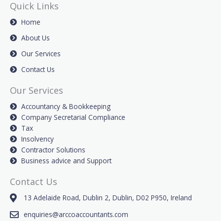
Quick Links
Home
About Us
Our Services
Contact Us
Our Services
Accountancy & Bookkeeping
Company Secretarial Compliance
Tax
Insolvency
Contractor Solutions
Business advice and Support
Contact Us
13 Adelaide Road, Dublin 2, Dublin, D02 P950, Ireland
enquiries@arccoaccountants.com