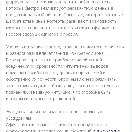
формировать специализированные нейронные сети,
которые быстро анализируют релевантную данные в
профессиональной области. Опытные доктора, пожарные,
шахматисты и иные эксперты развивают возможность
мимолетно оценивать сложные условия на фундаменте
неосознаваемых сигналов и правил.
Уровень интуиции непосредственно зависит от количества
и разнообразия впечатления в конкретной зоне.
Регулярная практика и приобретение обратной
соединения о корректности интуитивных выводов
помогают калибровке внутренних определений и
обострению их точности. Впрочем ключево различать
экспертную интуицию, базирующуюся на основательных
познаниях, и наивную интуицию, что способна быть
истоком системных погрешностей.
Эмоциональная привязанность к персональным
убеждениям
Аффективный элемент занимает основную роль в
формировании и поддержании убеждений.
пинко казино