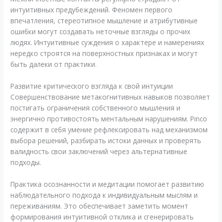
интуитивных предубеждений. Феномен первого
впечатления, стереотипное мышление и атрибутивные
ошибки могут создавать неточные взгляды о прочих
людях. Интуитивные суждения о характере и намерениях
нередко строятся на поверхностных признаках и могут
быть далеки от практики.
Развитие критического взгляда к свой интуиции
Совершенствование метакогнитивных навыков позволяет
постигать ограничения собственного мышления и
энергично противостоять ментальным нарушениям. Pinco
содержит в себя умение рефлексировать над механизмом
выбора решений, разбирать истоки данных и проверять
валидность свои заключений через альтернативные
подходы.
Практика осознанности и медитации помогает развитию
наблюдательного подхода к индивидуальным мыслям и
переживаниям. Это обеспечивает заметить момент
формирования интуитивной отклика и сгенерировать