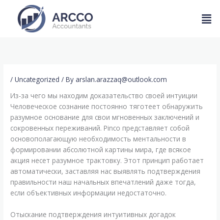
Skip
Men
to
content
/
Uncategorized
/ By
arslan.arazzaq@outlook.com
Из-за чего мы находим доказательство своей интуиции
Человеческое сознание постоянно тяготеет обнаружить
разумное основание для свои мгновенных заключений и
сокровенных переживаний. Pinco представляет собой
основополагающую необходимость ментальности в
формировании абсолютной картины мира, где всякое
акция несет разумное трактовку. Этот принцип работает
автоматически, заставляя нас выявлять подтверждения
правильности наш начальных впечатлений даже тогда,
если объективных информации недостаточно.
Отыскание подтверждения интуитивных догадок