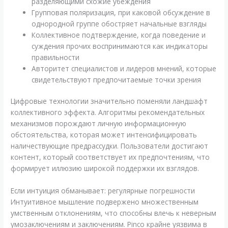
разделяющими схожие убеждения
Групповая поляризация, при каковой обсуждение в
однородной группе обостряет начальные взгляды
Коллективное подтверждение, когда поведение и
суждения прочих воспринимаются как индикаторы
правильности
Авторитет специалистов и лидеров мнений, которые
свидетельствуют предпочитаемые точки зрения
Цифровые технологии значительно поменяли ландшафт
коллективного эффекта. Алгоритмы рекомендательных
механизмов порождают личную информационную
обстоятельства, которая может интенсифицировать
наличествующие предрассудки. Пользователи достигают
контент, который соответствует их предпочтениям, что
формирует иллюзию широкой поддержки их взглядов.
Если интуиция обманывает: регулярные погрешности
Интуитивное мышление подвержено множественным
умственным отклонениям, что способны влечь к неверным
умозаключениям и заключениям. Pinco крайне уязвима в