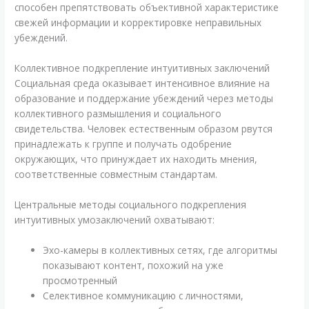
способен препятствовать объективной характеристике
свежей информации и корректировке неправильных
убеждений.
Коллективное подкрепление интуитивных заключений
Социальная среда оказывает интенсивное влияние на
образование и поддержание убеждений через методы
коллективного размышления и социального
свидетельства. Человек естественным образом рвутся
принадлежать к группе и получать одобрение
окружающих, что принуждает их находить мнения,
соответственные совместным стандартам.
Центральные методы социального подкрепления
интуитивных умозаключений охватывают:
Эхо-камеры в коллективных сетях, где алгоритмы
показывают контент, похожий на уже
просмотренный
Селективное коммуникацию с личностями,