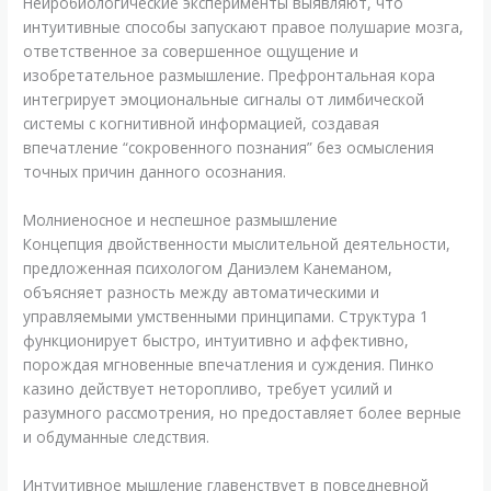
Нейробиологические эксперименты выявляют, что
интуитивные способы запускают правое полушарие мозга,
ответственное за совершенное ощущение и
изобретательное размышление. Префронтальная кора
интегрирует эмоциональные сигналы от лимбической
системы с когнитивной информацией, создавая
впечатление “сокровенного познания” без осмысления
точных причин данного осознания.
Молниеносное и неспешное размышление
Концепция двойственности мыслительной деятельности,
предложенная психологом Даниэлем Канеманом,
объясняет разность между автоматическими и
управляемыми умственными принципами. Структура 1
функционирует быстро, интуитивно и аффективно,
порождая мгновенные впечатления и суждения. Пинко
казино действует неторопливо, требует усилий и
разумного рассмотрения, но предоставляет более верные
и обдуманные следствия.
Интуитивное мышление главенствует в повседневной