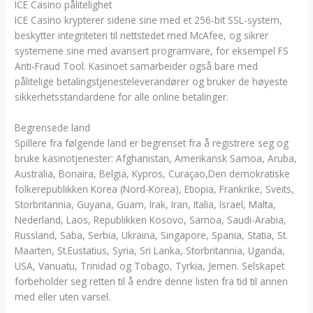
ICE Casino pålitelighet
ICE Casino krypterer sidene sine med et 256-bit SSL-system,
beskytter integriteten til nettstedet med McAfee, og sikrer
systemene sine med avansert programvare, for eksempel FS
Anti-Fraud Tool. Kasinoet samarbeider også bare med
pålitelige betalingstjenesteleverandører og bruker de høyeste
sikkerhetsstandardene for alle online betalinger.
Begrensede land
Spillere fra følgende land er begrenset fra å registrere seg og
bruke kasinotjenester: Afghanistan, Amerikansk Samoa, Aruba,
Australia, Bonaira, Belgia, Kypros, Curaçao,Den demokratiske
folkerepublikken Korea (Nord-Korea), Etiopia, Frankrike, Sveits,
Storbritannia, Guyana, Guam, Irak, Iran, Italia, Israel, Malta,
Nederland, Laos, Republikken Kosovo, Samoa, Saudi-Arabia,
Russland, Saba, Serbia, Ukraina, Singapore, Spania, Statia, St.
Maarten, St.Eustatius, Syria, Sri Lanka, Storbritannia, Uganda,
USA, Vanuatu, Trinidad og Tobago, Tyrkia, Jemen. Selskapet
forbeholder seg retten til å endre denne listen fra tid til annen
med eller uten varsel.