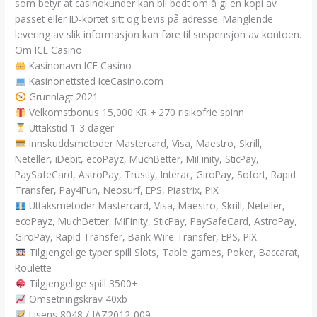
som betyr at casinokunder kan bli bedt om å gi en kopi av
passet eller ID-kortet sitt og bevis på adresse. Manglende
levering av slik informasjon kan føre til suspensjon av kontoen.
Om ICE Casino
Kasinonavn ICE Casino
Kasinonettsted IceCasino.com
Grunnlagt 2021
Velkomstbonus 15,000 KR + 270 risikofrie spinn
Uttakstid 1-3 dager
Innskuddsmetoder Mastercard, Visa, Maestro, Skrill,
Neteller, iDebit, ecoPayz, MuchBetter, MiFinity, SticPay,
PaySafeCard, AstroPay, Trustly, Interac, GiroPay, Sofort, Rapid
Transfer, Pay4Fun, Neosurf, EPS, Piastrix, PIX
Uttaksmetoder Mastercard, Visa, Maestro, Skrill, Neteller,
ecoPayz, MuchBetter, MiFinity, SticPay, PaySafeCard, AstroPay,
GiroPay, Rapid Transfer, Bank Wire Transfer, EPS, PIX
Tilgjengelige typer spill Slots, Table games, Poker, Baccarat,
Roulette
Tilgjengelige spill 3500+
Omsetningskrav 40xb
Lisens 8048 / JAZ2012-009