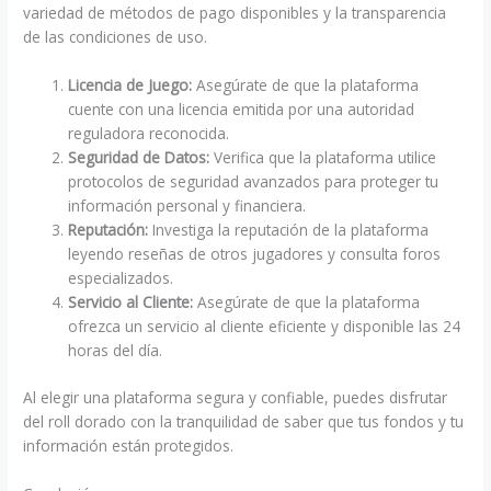
variedad de métodos de pago disponibles y la transparencia
de las condiciones de uso.
Licencia de Juego:
Asegúrate de que la plataforma
cuente con una licencia emitida por una autoridad
reguladora reconocida.
Seguridad de Datos:
Verifica que la plataforma utilice
protocolos de seguridad avanzados para proteger tu
información personal y financiera.
Reputación:
Investiga la reputación de la plataforma
leyendo reseñas de otros jugadores y consulta foros
especializados.
Servicio al Cliente:
Asegúrate de que la plataforma
ofrezca un servicio al cliente eficiente y disponible las 24
horas del día.
Al elegir una plataforma segura y confiable, puedes disfrutar
del roll dorado con la tranquilidad de saber que tus fondos y tu
información están protegidos.