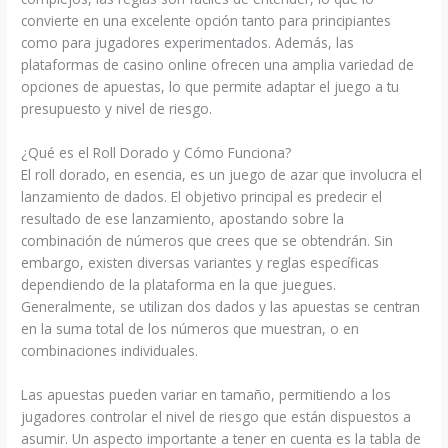
convierte en una excelente opción tanto para principiantes
como para jugadores experimentados. Además, las
plataformas de casino online ofrecen una amplia variedad de
opciones de apuestas, lo que permite adaptar el juego a tu
presupuesto y nivel de riesgo.
¿Qué es el Roll Dorado y Cómo Funciona?
El roll dorado, en esencia, es un juego de azar que involucra el
lanzamiento de dados. El objetivo principal es predecir el
resultado de ese lanzamiento, apostando sobre la
combinación de números que crees que se obtendrán. Sin
embargo, existen diversas variantes y reglas específicas
dependiendo de la plataforma en la que juegues.
Generalmente, se utilizan dos dados y las apuestas se centran
en la suma total de los números que muestran, o en
combinaciones individuales.
Las apuestas pueden variar en tamaño, permitiendo a los
jugadores controlar el nivel de riesgo que están dispuestos a
asumir. Un aspecto importante a tener en cuenta es la tabla de