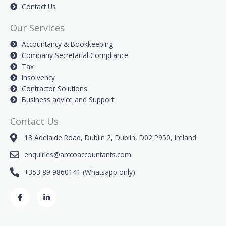
Contact Us
Our Services
Accountancy & Bookkeeping
Company Secretarial Compliance
Tax
Insolvency
Contractor Solutions
Business advice and Support
Contact Us
13 Adelaide Road, Dublin 2, Dublin, D02 P950, Ireland
enquiries@arccoaccountants.com
+353 89 9860141 (Whatsapp only)
F
L
a
i
c
n
e
k
b
e