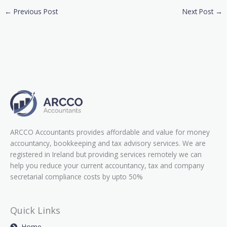
←
Previous Post
Next Post
→
ARCCO Accountants provides affordable and value for money
accountancy, bookkeeping and tax advisory services. We are
registered in Ireland but providing services remotely we can
help you reduce your current accountancy, tax and company
secretarial compliance costs by upto 50%
Quick Links
Home