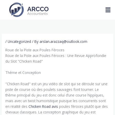
Skip
Men
to
content
/
Uncategorized
/ By
arslan.arazzaq@outlook.com
Roue de la Piste aux Poules Féroces
Roue de la Piste aux Poules Féroces : Une Revue Approfondie
du Slot "Chicken Road"
Thème et Conception
"Chicken Road" est un jeu vidéo de slot qui se déroule sur une
piste de course où des poulets sauvages font tourner. Le
thème principal du jeu est donc celui d’une course hippiques,
mais avec un twist humoristique puisque les concurrents sont
en réalité des
Chicken Road avis
poules féroces plutôt que des
chevaux classiques. La conception graphique du jeu est