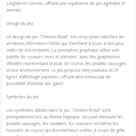
soignée et colorée, offrant une expérience de jeu agréable et
animée.
Design du Jeu
Le design du jeu "Chicken Road" est conçu pour satisfaire les
amateurs d’émotions fortes qui cherchent à jouer à des jeux
vidéo de slot excitants. La conception graphique utilise une
palette de couleurs vives et animées, avec des graphismes
détaillés représentant la piste de course, les poulets sauvages
et leur environnement. Le jeu propose cinq rouleaux et 25
lignes d’affichage payantes, offrant ainsi beaucoup de
possibilité d’obtenir des gains.
Symboles du Jeu
Les symboles utilisés dans le jeu "Chicken Road" sont
principalement liés au thème hippique. On peut retrouver les
poulets sauvages, les cavaliers, les coursiers et même les
huissiers de course qui donnent leurs ordres à coups de gifle