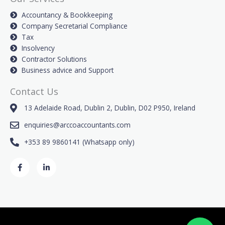
Accountancy & Bookkeeping
Company Secretarial Compliance
Tax
Insolvency
Contractor Solutions
Business advice and Support
Contact Us
13 Adelaide Road, Dublin 2, Dublin, D02 P950, Ireland
enquiries@arccoaccountants.com
+353 89 9860141 (Whatsapp only)
F
L
a
i
c
n
e
k
b
e
o
d
o
i
k
n
-
-