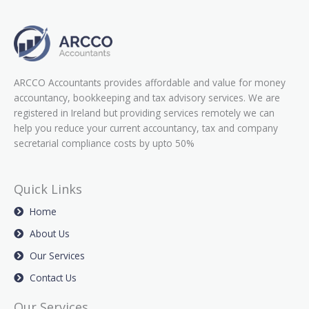
ARCCO Accountants provides affordable and value for money
accountancy, bookkeeping and tax advisory services. We are
registered in Ireland but providing services remotely we can
help you reduce your current accountancy, tax and company
secretarial compliance costs by upto 50%
Quick Links
Home
About Us
Our Services
Contact Us
Our Services