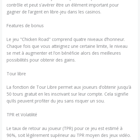
contrôle et peut s’avérer être un élément important pour
gagner de l’argent en libre-jeu dans les casinos.
Features de bonus
Le jeu "Chicken Road" comprend quatre niveaux d’honneur.
Chaque fois que vous atteignez une certaine limite, le niveau
se met à augmenter et l’on bénéficie alors des meilleures
possibilités pour obtenir des gains.
Tour libre
La fonction de Tour Libre permet aux joueurs d’obtenir jusqu’à
50 tours gratuit en les inscrivant sur leur compte. Cela signifie
qu’ils peuvent profiter du jeu sans risquer un sou.
TPR et Volatilité
Le taux de retour au joueur (TPR) pour ce jeu est estimé à
96%, soit légèrement supérieur au TPR moyen des jeux vidéo.