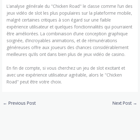
L’analyse générale du "Chicken Road" le classe comme l’un des
jeux vidéo de slot les plus populaires sur la plateforme mobile,
malgré certaines critiques à son égard sur une faible
expérience utilisateur et quelques fonctionnalités qui pourraient
être améliorées. La combinaison d’une conception graphique
soignée, d’incroyables animations, et de rémunérations
généreuses offre aux joueurs des chances considérablement
meilleures qu’ils ont dans bien plus de jeux vidéo de casino.
En fin de compte, si vous cherchez un jeu de slot excitant et
avec une expérience utilisateur agréable, alors le "Chicken
Road" peut être votre choix.
←
Previous Post
Next Post
→