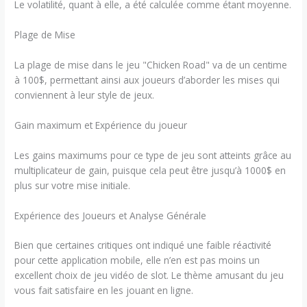
Le volatilité, quant à elle, a été calculée comme étant moyenne.
Plage de Mise
La plage de mise dans le jeu "Chicken Road" va de un centime
à 100$, permettant ainsi aux joueurs d’aborder les mises qui
conviennent à leur style de jeux.
Gain maximum et Expérience du joueur
Les gains maximums pour ce type de jeu sont atteints grâce au
multiplicateur de gain, puisque cela peut être jusqu’à 1000$ en
plus sur votre mise initiale.
Expérience des Joueurs et Analyse Générale
Bien que certaines critiques ont indiqué une faible réactivité
pour cette application mobile, elle n’en est pas moins un
excellent choix de jeu vidéo de slot. Le thème amusant du jeu
vous fait satisfaire en les jouant en ligne.