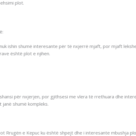
ehsimi plot.
ë:
nuk ishin shumë interesante për të nxjerrë mjaft, por mjaft leks
urave është plot e njihen.
shansi për nxjerjen, por gjithsesi me vlera të rrethuara dhe inter
et janë shumë kompleks.
slot Rrugën e Kepuc ku është shpejt dhe i interesante mbushja plo