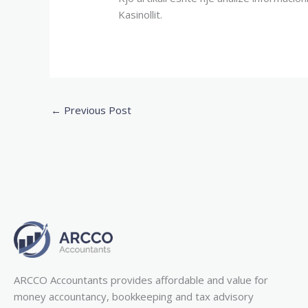
Kasinollit.
←
Previous Post
ARCCO Accountants provides affordable and value for
money accountancy, bookkeeping and tax advisory