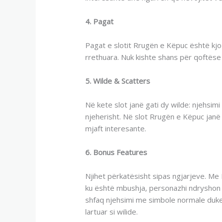
4. Pagat
Pagat e slotit Rrugën e Këpuc është kjo 
rrethuara. Nuk kishte shans për qoftëse
5. Wilde & Scatters
Në kete slot janë gati dy wilde: njehsimi 
njeherisht. Në slot Rrugën e Këpuc janë 
mjaft interesante.
6. Bonus Features
Njihet përkatësisht sipas ngjarjeve. Me
ku është mbushja, personazhi ndryshon 
shfaq njehsimi me simbole normale duke
lartuar si wilide.