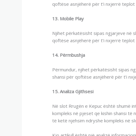
qoftëse asnjëherë për t’i nxjerrë teplo
13. Mobile Play
Njihet përkatësisht sipas ngjarjeve në 
qoftëse asnjëherë për t’i nxjerrë teplo
14. Përmbushja
Përmundur, njihet përkatësisht sipas ng
shansi për qoftëse asnjëherë për t’i nx
15. Analiza Gjithsesi
Në slot Rrugën e Kepuc është shumë inter
kompleks në pjeset qe kishin shansi të n
të ketë njehsim ndryshe kompleks në sl
Kjo artikull është një analizë informaci