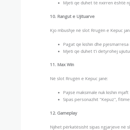
Mjeti qe duhet të nxirren është nj
10. Rangut e Ujituarve
Kjo mbushje në slot Rrugën e Kepuc jan
Pagat qe kishin dhe pjesmarresa 
Mjeti qe duhet t’i detyrohej ujiut
11. Max Win
Në slot Rrugën e Kepuc janë:
Pajisë maksimale nuk kishin mjaft 
Sipas personazhit "Kepuz", fitim
12. Gameplay
Njihet përkatësisht sipas ngjarjeve në 