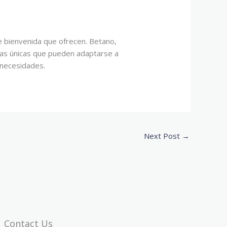
e bienvenida que ofrecen. Betano,
cas únicas que pueden adaptarse a
 necesidades.
Next Post
→
Contact Us