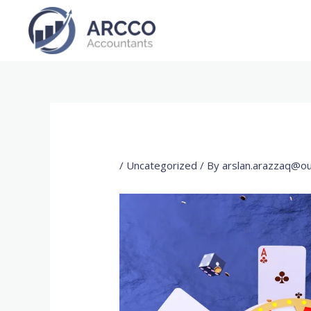
Skip
to
content
/
Uncategorized
/ By
arslan.arazzaq@o