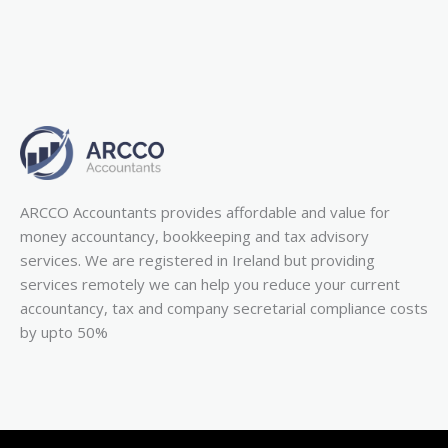
ARCCO Accountants provides affordable and value for
money accountancy, bookkeeping and tax advisory
services. We are registered in Ireland but providing
services remotely we can help you reduce your current
accountancy, tax and company secretarial compliance costs
by upto 50%