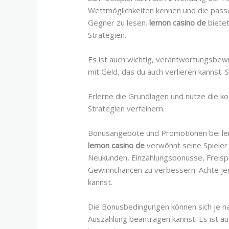
Wettmöglichkeiten kennen und die passen
Gegner zu lesen.
lemon casino de
bietet
Strategien.
Es ist auch wichtig, verantwortungsbewu
mit Geld, das du auch verlieren kannst. S
Erlerne die Grundlagen und nutze die ko
Strategien verfeinern.
Bonusangebote und Promotionen bei le
lemon casino de
verwöhnt seine Spiele
Neukunden, Einzahlungsbonusse, Freispi
Gewinnchancen zu verbessern. Achte jed
kannst.
Die Bonusbedingungen können sich je n
Auszahlung beantragen kannst. Es ist au