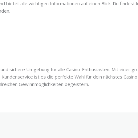
und bietet alle wichtigen Informationen auf einen Blick. Du findest
nden.
und sichere Umgebung für alle Casino-Enthusiasten. Mit einer gro
undenservice ist es die perfekte Wahl für dein nächstes Casino-E
hlreichen Gewinnmöglichkeiten begeistern.