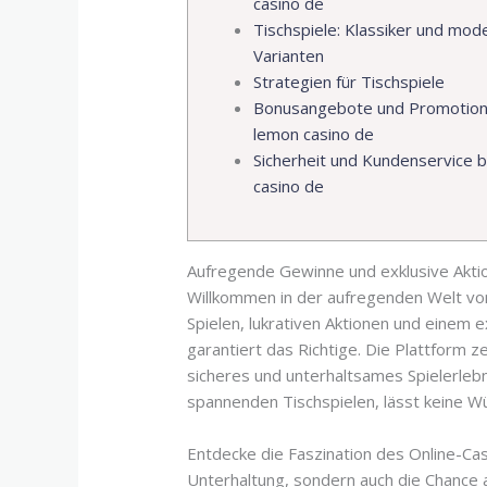
casino de
Tischspiele: Klassiker und mod
Varianten
Strategien für Tischspiele
Bonusangebote und Promotion
lemon casino de
Sicherheit und Kundenservice 
casino de
Aufregende Gewinne und exklusive Aktion
Willkommen in der aufregenden Welt v
Spielen, lukrativen Aktionen und einem e
garantiert das Richtige. Die Plattform 
sicheres und unterhaltsames Spielerlebni
spannenden Tischspielen, lässt keine W
Entdecke die Faszination des Online-Ca
Unterhaltung, sondern auch die Chance 