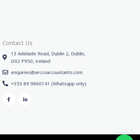
Contact Us
13 Adelaide Road, Dublin 2, Dublin,
D02 P950, Ireland
enquiries@arccoaccountants.com
+353 89 9860141 (Whatsapp only)
F
L
a
i
c
n
e
k
b
e
o
d
o
i
k
n
-
-
f
i