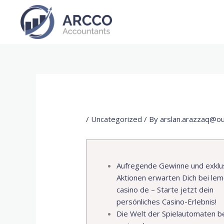
Skip
to
content
/
Uncategorized
/ By
arslan.arazzaq@o
Aufregende Gewinne und exklu
Aktionen erwarten Dich bei le
casino de – Starte jetzt dein
persönliches Casino-Erlebnis!
Die Welt der Spielautomaten b