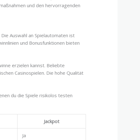
eitsmaßnahmen und den hervorragenden
Die Auswahl an Spielautomaten ist
innlinien und Bonusfunktionen bieten
inne erzielen kannst. Beliebte
ischen Casinospielen. Die hohe Qualität
en du die Spiele risikolos testen
Jackpot
Ja