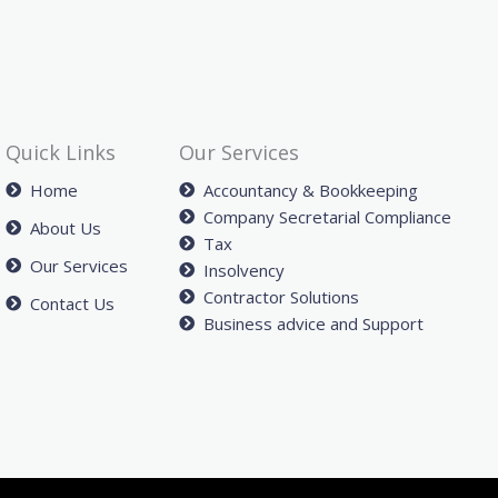
Quick Links
Our Services
Home
Accountancy & Bookkeeping
Company Secretarial Compliance
About Us
Tax
Our Services
Insolvency
Contractor Solutions
Contact Us
Business advice and Support