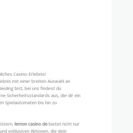
iches Casino-Erlebnis!
lebnis mit einer breiten Auswahl an
euling bist, bei uns findest du
ne Sicherheitsstandards aus, die dir ein
en Spielautomaten bis hin zu
istern.
lemon casino de
bietet nicht nur
nd exklusiven Aktionen, die dein