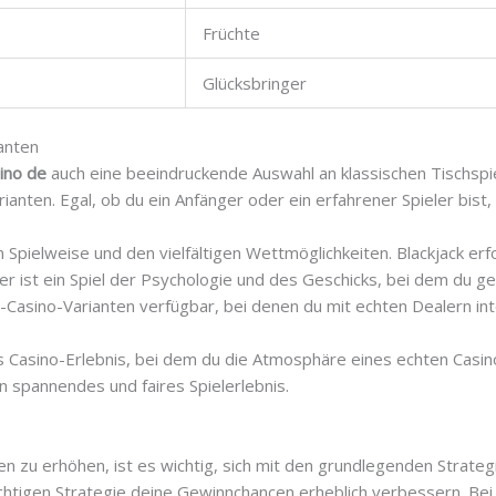
Früchte
Glücksbringer
anten
ino de
auch eine beeindruckende Auswahl an klassischen Tischspie
anten. Egal, ob du ein Anfänger oder ein erfahrener Spieler bist,
n Spielweise und den vielfältigen Wettmöglichkeiten. Blackjack er
er ist ein Spiel der Psychologie und des Geschicks, bei dem du g
e-Casino-Varianten verfügbar, bei denen du mit echten Dealern int
es Casino-Erlebnis, bei dem du die Atmosphäre eines echten Casi
n spannendes und faires Spielerlebnis.
 zu erhöhen, ist es wichtig, sich mit den grundlegenden Strategi
chtigen Strategie deine Gewinnchancen erheblich verbessern. Bei 