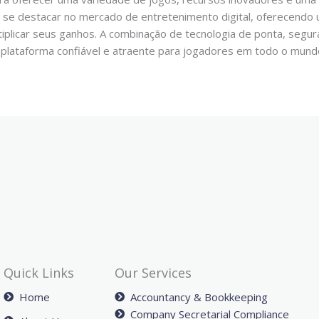
a se destacar no mercado de entretenimento digital, oferecendo 
ltiplicar seus ganhos. A combinação de tecnologia de ponta, seg
 plataforma confiável e atraente para jogadores em todo o mund
Quick Links
Our Services
Home
Accountancy & Bookkeeping
Company Secretarial Compliance