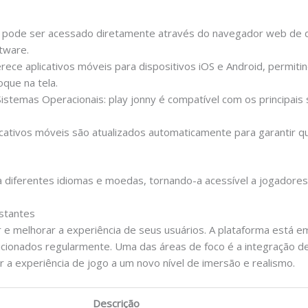
y pode ser acessado diretamente através do navegador web de q
ftware.
ferece aplicativos móveis para dispositivos iOS e Android, permi
que na tela.
istemas Operacionais: play jonny é compatível com os principai
icativos móveis são atualizados automaticamente para garantir 
 diferentes idiomas e moedas, tornando-a acessível a jogadore
nstantes
 e melhorar a experiência de seus usuários. A plataforma está 
icionados regularmente. Uma das áreas de foco é a integração de 
 a experiência de jogo a um novo nível de imersão e realismo.
Descrição