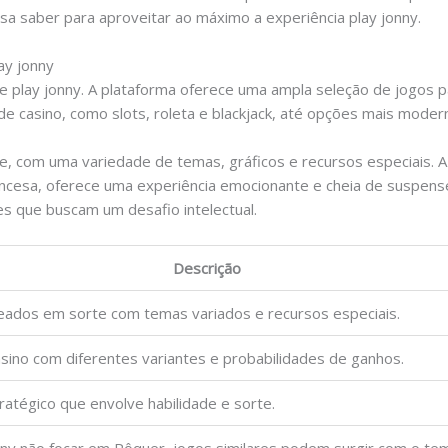
sa saber para aproveitar ao máximo a experiência play jonny.
ay jonny
e play jonny. A plataforma oferece uma ampla seleção de jogos 
de casino, como slots, roleta e blackjack, até opções mais moder
e, com uma variedade de temas, gráficos e recursos especiais. A 
ancesa, oferece uma experiência emocionante e cheia de suspense
es que buscam um desafio intelectual.
Descrição
eados em sorte com temas variados e recursos especiais.
asino com diferentes variantes e probabilidades de ganhos.
ratégico que envolve habilidade e sorte.
nny não focar em Pôquer, jogos similares podem surgir com o te