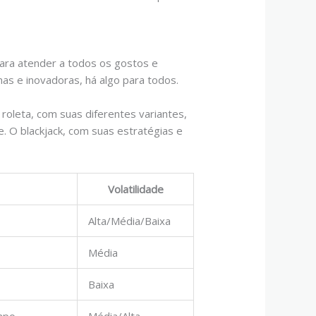
para atender a todos os gostos e
nas e inovadoras, há algo para todos.
roleta, com suas diferentes variantes,
. O blackjack, com suas estratégias e
Volatilidade
Alta/Média/Baixa
Média
Baixa
mpo.
Média/Alta