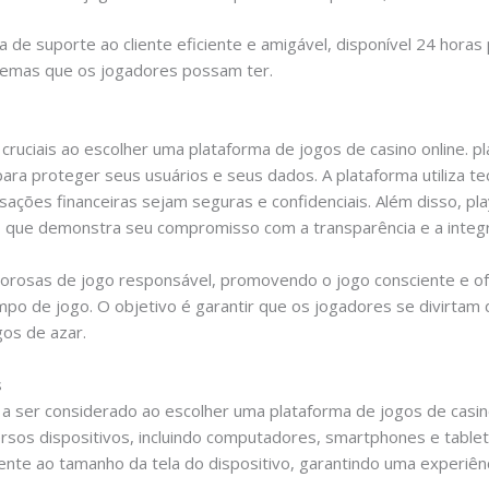
e suporte ao cliente eficiente e amigável, disponível 24 horas 
lemas que os jogadores possam ter.
cruciais ao escolher uma plataforma de jogos de casino online. p
ra proteger seus usuários e seus dados. A plataforma utiliza tec
sações financeiras sejam seguras e confidenciais. Além disso, pla
 o que demonstra seu compromisso com a transparência e a integ
igorosas de jogo responsável, promovendo o jogo consciente e o
mpo de jogo. O objetivo é garantir que os jogadores se divirtam
os de azar.
s
 a ser considerado ao escolher uma plataforma de jogos de casino
versos dispositivos, incluindo computadores, smartphones e tablet
te ao tamanho da tela do dispositivo, garantindo uma experiênc