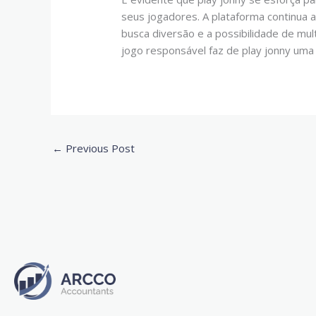
seus jogadores. A plataforma continua 
busca diversão e a possibilidade de mu
jogo responsável faz de play jonny uma
←
Previous Post