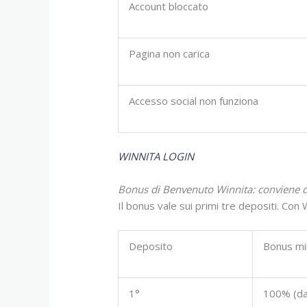
Account bloccato
Pagina non carica
Accesso social non funziona
WINNITA LOGIN
Bonus di Benvenuto Winnita: conviene 
Il bonus vale sui primi tre depositi. Con 
Deposito
Bonus m
1°
100% (da