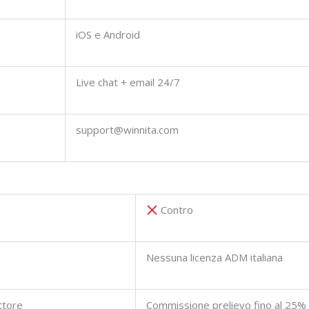
iOS e Android
Live chat + email 24/7
support@winnita.com
Contro
Nessuna licenza ADM italiana
ttore
Commissione prelievo fino al 25%