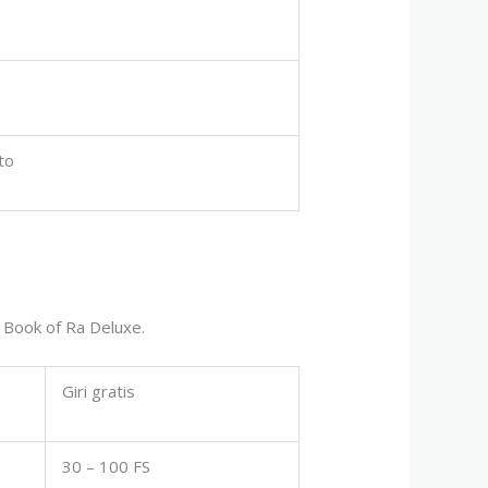
to
su Book of Ra Deluxe.
Giri gratis
30 – 100 FS