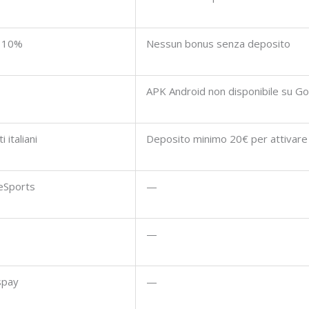
al 10%
Nessun bonus senza deposito
APK Android non disponibile su Go
 italiani
Deposito minimo 20€ per attivare 
eSports
—
—
spay
—