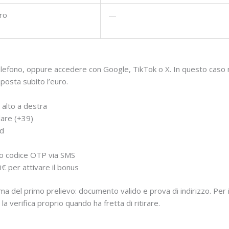
ro
—
telefono, oppure accedere con Google, TikTok o X. In questo cas
mposta subito l’euro.
 alto a destra
lare (+39)
rd
 o codice OTP via SMS
€ per attivare il bonus
prima del primo prelievo: documento valido e prova di indirizzo. Pe
 la verifica proprio quando ha fretta di ritirare.