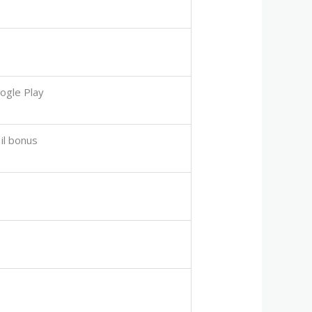
ogle Play
il bonus