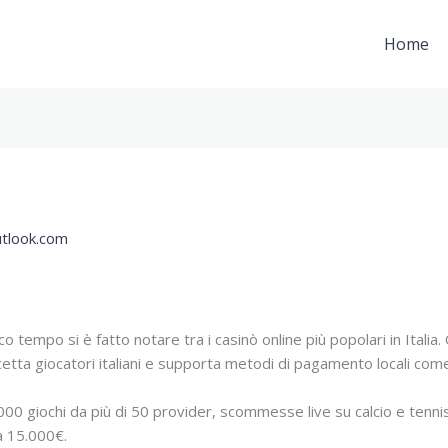
Home
utlook.com
co tempo si è fatto notare tra i casinò online più popolari in Itali
tta giocatori italiani e supporta metodi di pagamento locali com
4.000 giochi da più di 50 provider, scommesse live su calcio e tennis
a 15.000€.