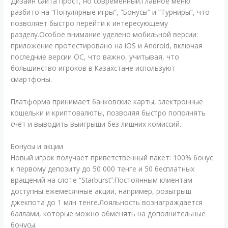
Дизайн сайта прост, но современный.Главное меню
разбито на “Популярные игры”, “Бонусы” и “Турниры”, что
позволяет быстро перейти к интересующему
разделу.Особое внимание уделено мобильной версии:
приложение протестировано на iOS и Android, включая
последние версии ОС, что важно, учитывая, что
большинство игроков в Казахстане используют
смартфоны.
Платформа принимает банковские карты, электронные
кошельки и криптовалюты, позволяя быстро пополнять
счёт и выводить выигрыши без лишних комиссий.
Бонусы и акции
Новый игрок получает приветственный пакет: 100% бонус
к первому депозиту до 50 000 тенге и 50 бесплатных
вращений на слоте “Starburst”.Постоянным клиентам
доступны ежемесячные акции, например, розыгрыш
джекпота до 1 млн тенге.Лояльность вознаграждается
баллами, которые можно обменять на дополнительные
бонусы.