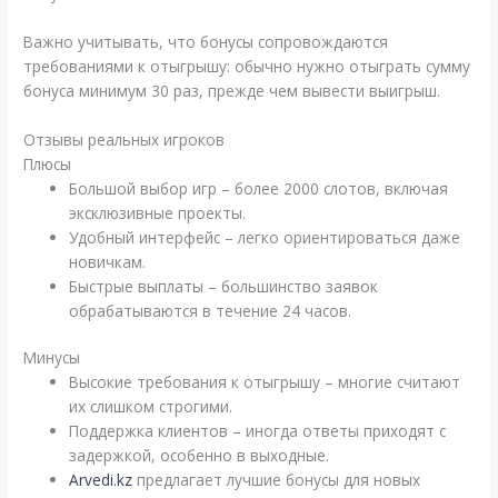
Важно учитывать, что бонусы сопровождаются
требованиями к отыгрышу: обычно нужно отыграть сумму
бонуса минимум 30 раз, прежде чем вывести выигрыш.
Отзывы реальных игроков
Плюсы
Большой выбор игр – более 2000 слотов, включая
эксклюзивные проекты.
Удобный интерфейс – легко ориентироваться даже
новичкам.
Быстрые выплаты – большинство заявок
обрабатываются в течение 24 часов.
Минусы
Высокие требования к отыгрышу – многие считают
их слишком строгими.
Поддержка клиентов – иногда ответы приходят с
задержкой, особенно в выходные.
Arvedi.kz
предлагает лучшие бонусы для новых