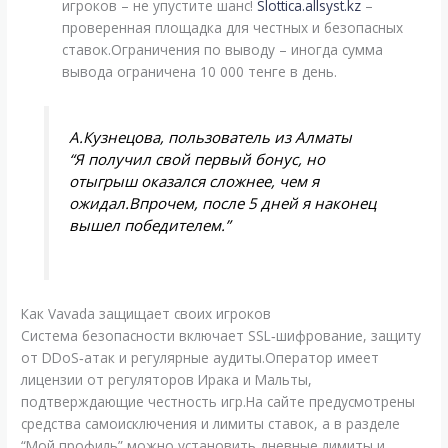
игроков – не упустите шанс!
Slottica.allsyst.kz
–
проверенная площадка для честных и безопасных
ставок.Ограничения по выводу – иногда сумма
вывода ограничена 10 000 тенге в день.
А.Кузнецова, пользователь из Алматы
“Я получил свой первый бонус, но
отыгрыш оказался сложнее, чем я
ожидал.Впрочем, после 5 дней я наконец
вышел победителем.”
Как Vavada защищает своих игроков
Система безопасности включает SSL‑шифрование, защиту
от DDoS‑атак и регулярные аудиты.Оператор имеет
лицензии от регуляторов Ирака и Мальты,
подтверждающие честность игр.На сайте предусмотрены
средства самоисключения и лимиты ставок, а в разделе
“Мой профиль” можно установить дневные лимиты и