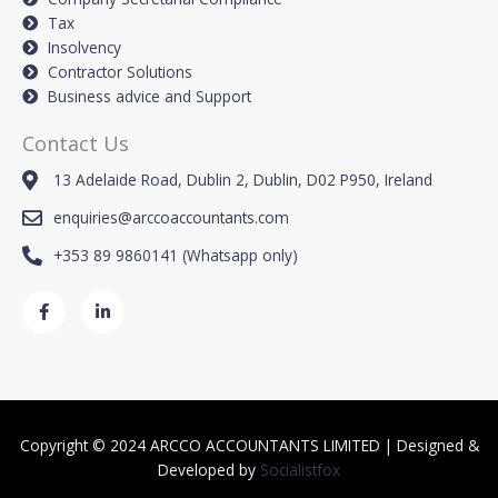
Tax
Insolvency
Contractor Solutions
Business advice and Support
Contact Us
13 Adelaide Road, Dublin 2, Dublin, D02 P950, Ireland
enquiries@arccoaccountants.com
+353 89 9860141 (Whatsapp only)
F
L
a
i
c
n
e
k
b
e
o
d
o
i
k
n
-
-
Copyright © 2024 ARCCO ACCOUNTANTS LIMITED | Designed &
f
i
n
Developed by
Socialistfox